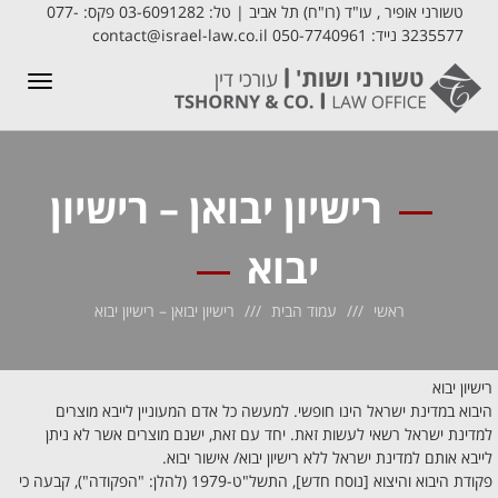
טשורני אופיר , עו"ד (רו"ח) תל אביב | טל: 03-6091282 פקס: 077-
3235577 נייד: 050-7740961 contact@israel-law.co.il
תפריט
רישיון יבואן – רישיון
יבוא
ראשי
עמוד הבית
רישיון יבואן – רישיון יבוא
רישיון יבוא
היבוא במדינת ישראל הינו חופשי. למעשה כל אדם המעוניין לייבא מוצרים
למדינת ישראל רשאי לעשות זאת. יחד עם זאת, ישנם מוצרים אשר לא ניתן
לייבא אותם למדינת ישראל ללא רישיון יבוא/ אישור יבוא.
פקודת היבוא והיצוא [נוסח חדש], התשל"ט-1979 (להלן: "הפקודה"), קבעה כי