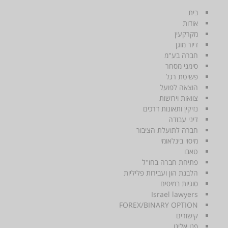
בית
אודות
מקרקעין
דיור מוגן
חברה בע"מ
סימני מסחר
פשיטת רגל
הוצאה לפועל
צוואות וירושות
נזיקין ותאונות דרכים
דיני עבודה
חברה לתועלת הציבור
מיסוי בינלאומי
טאבו
פתיחת חברה בחו"ל
הלבנת הון ועבירות פליליות
סוגיות במיסים
Israel lawyers
FOREX/BINARY OPTION
קישורים
פנו אלינו