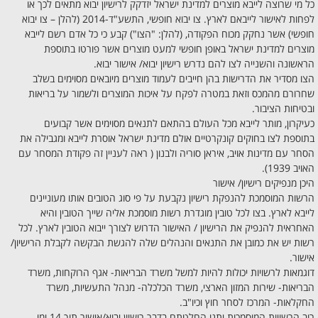
כל מי שרוצה לייבא מוצרים למדינת ישראל יזדקק לרישיון יבוא מתאים לכך או
לפחות לאישור לייבאם לארץ. צו יבוא חופשי, התשע"ד-2014 (להלן – צו יבוא
חופשי) אשר נחקק מכוח הפקודה, (להלן: "הצו") קבע כי כל אדם רשם לייבא
מוצרים למדינת ישראל באופן חופשי למעט מוצרים אשר פורטו בתוספת
הראשונה והשנייה לצו להם נדרש רישיון יבוא/ אישור יבוא.
הצו מסדיר את הדרישות בהן חייבים לעמוד מוצרים מיובאים מסוימים בשלב
שחרורם מהמכס וזאת במטרה לפקח על איכות המוצרים ולשמור על בריאות
ובטיחות הציבור.
כעיקרון, מותר לייבא מכל העולם בהתאם לתנאים מסוימים אשר קבועים
בתוספת לצו בחוקים קונקרטיים אולם מדינת ישראל אוסרת לייבא ומגבילה את
הסחר עם מדינות אויב, איראן סוריה ולבנון ( ראה לעניין זה פקודת המסחר עם
האויב 1939).
היכן מנפיקים רישיון/ אישור
הרשות המוסמכת להנפקת רישיון נקבעת על פי סוג הטובים אותו מעוניינים
לייבא לארץ. בצו לכל טובין מוגדרת רשות מוסמכת אליה שייך הטובין והיא
האחראית להנפיק את הרישיון / האישור הדרוש לצורך ייבוא הטובין לארץ. לכל
רשות יש את כמובן את התנאים והנהלים שלה להגשת הבקשה לקבלת הרישיון/
אישור.
דוגמאות לרשויות יכולות להיות למשל משרד הבריאות- אגף הרוקחות, משרד
הבריאות- שירות המזון הארצי, משרד הכלכלה- מנהל התעשיות, משרד
החקלאות- המרכז לסחר חוץ וכיו"ב.
רוב הרשויות המוסמכות יתנו החלטתם בדבר רישיון יבוא/אישור תוך 14 ימי