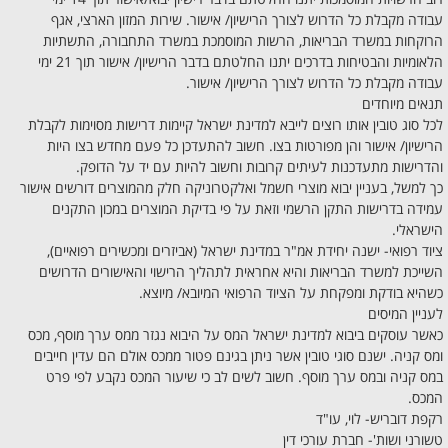
עבודה מקבלת כל הדרוש לצורך הרישיון/ אישור. שירות המזון הארצי, אגף
הרוקחות במשרד הבריאות, הרשות המוסמכת במשרד התחבורה, התשתיות
הלאומיות והבטיחות בדרכים יתנו החלטתם בדבר הרישיון/ אישור תוך 21 ימי
עבודה מקבלת כל הדרוש לצורך הרישיון/ אישור.
תנאים מיוחדים
לכל סוג טובין אותו רוצים לייבא למדינת ישראל קיימות דרישות מסוימות לקבלת
הרישיון/ אישור והן מפורטות בצו. חשוב להתעדכן כל פעם מחדש בצו היות
והדרישות מתעדכנות לעיתים קרובות וחשוב להיות עם יד על הדופק.
כך למשל, בעניין יבוא מוצרי חשמל ואלקטרוניקה חלק מהמוצרים דורשים אישור
עמידה בדרישות התקן הרשמי וזאת על פי בדיקת המוצרים במכון התקנים
הישראלי.
ציוד רפואי- ישנה יחידת אמ"ר במדינת ישראל (אביזרים ומכשירים רפואיים),
השייכת למשרד הבריאות והיא אחראית לתהליך הרישוי והאישורים הדרושים
כשהיא בודקת ומפקחת על הציוד הרפואי המיובא/ מיוצא.
לעניין המיסים
כאשר עוסקים ביבוא למדינת ישראל המס על היבוא נגזר ממס ערך מוסף, מכס
ומס קניה. ישנם סוגי טובין אשר ניתן בגינם פטור ממכס אולם הם עדין חייבים
במס קניה ובמס ערך מוסף. חשוב לשים לב כי שיעור המכס נקבע לפי פרט
המכס.
רקפת דובריש- לוי, עו"ד
טשורני ושות'- חברת עורכי דין