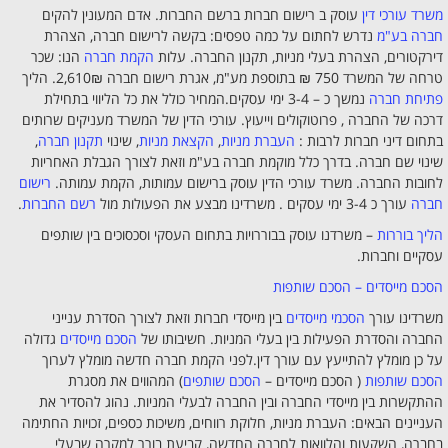
משרד עורכי דין
עוסק ב רישום חברות ברשם החברות. אדם המעונין להקים
חברה בע"מ
נדרש לחתום על כמה טפסים: בקשה לרישום חברה, הצהרת
דירקטורים, הצהרת בעלי מניות, תקנון החברה. עלות
הקמת חברה
הנו: שכר
טרחה של המשרד 750 ₪ בתוספת מע"מ, אגרת רישום חברה 2,610₪. הליך
פתיחת חברה
נמשך כ – 3-4 ימי עסקים.המחיר כולל את כל הליווי בתחילת
דרכה של החברה , פרוטוקולים וייעוץ. עורכי הדין של המשרד מעניקים שרותים
בתחום דיני חברות לרבות :
העברת מניות
,
הקצאת מניות
, שינוי
תקנון חברה
,
שינוי שם חברה. בדרך כלל מוקמת חברה בע"מ וזאת לצורך הגבלת האחריות
לחובות החברה. משרד עורכי הדין עוסק ברישום עמותות, הקמת עמותה.
רישום
חברה
עורך כ 3-4 ימי עסקים . משרדינו מבצע את הפעולות מול
רשם החברות
.
הליך בוררות
– משרדנו עוסק בבוררויות בתחום העסקי וסכסוכים בין שותפים
עסקיים וחברות.
הסכם מייסדים – הסכם שותפות
משרדינו עורך
הסכמי מייסדים
בין מייסדי חברות וזאת לצורך הסדרת ענייני
החברה והסדרת הפעילות בין בעלי המניות. חשיבותו של
הסכם מייסדים
גדולה
על כן מומלץ להתייעץ עם עורך דין.לפני הקמת חברה חדשה מומלץ לערוך
הסכם שותפות
( הסכם מייסדים –
הסכם שותפים
) המהווים את מסגרת
ההתקשרות בין מייסדי החברה ובין החברה לבעלי המניות. נהוג להסדיר את
העניינים הבאים: העברת מניות, חלוקת רווחים, משיכות כספים, זכויות החתימה
בחברה, השקעות והלוואות לחברה החדשה, קביעת בורר למקרה שבעלי