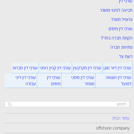
עורכי דין
תביעה לפינוי מושכר
פרופיל משרד
עורכי דין מיסים
הקמת חברה בחו"ל
פתיחת חברה
רשת צל
עורכי דין דיור מוגן
עורכי דין מקרקעין
עורכי דין קניין רוחני
עורכי דין חברות
עורכי דין הוצאה
עורכי דין סימני
עורכי דין
עורכי דין דיני
לפועל
מסחר
מיסים
עבודה
עמוד הבית
offshore company