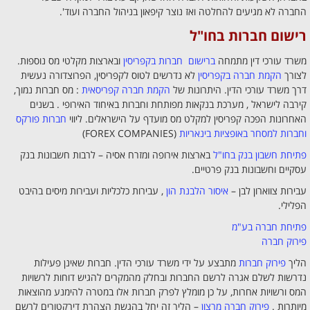
החברה לא מגיעים להחלטה ואז נוצר קיפאון בניהול החברה ועוד'.
רישום חברות בחו"ל
משרד עורכי דין מתמחה
ברישום חברות בקפריסין
ובארצות מקלטי מס נוספות.
לצורך
הקמת חברה בקפריסין
לא נדרשים לטוס לקפריסין, הפרוצדורה נעשית
דרך משרד עורכי הדין. היתרונות של
הקמת חברה קפריסאית
: מס חברות נמוך,
קירבה לישראל , מערכת בנקאות מפותחת וחברות באיחוד האירופי . בשנים
האחרונות הפכה קפריסין למקלט מס מועדף על הישראלים. ליווי
חברות פורקס
וחברות למסחר באופציות בינאריות
(FOREX COMPANIES)
פתיחת חשבון בנק בחו"ל
בארצות אירופה ומזרח אסיה – לרבות חשבונות בנק
עסקיים וחשבונות בנק פרטיים.
עבירות צווארון לבן –
איסור הלבנת הון
, עבירות כלכליות ועבירות מיסים בהיבט
הפלילי.
פתיחת חברה בע"מ
פירוק חברה
הליך
פירוק חברות
מתבצע על ידי משרד עורכי הדין. חברות שאינן פעילות
נדרשות לשלם אגרה לרשם החברות ובחלק מהמקרים להגיש דוחות לרשויות
המס ורשויות אחרות, על כן מומלץ לפרק חברות אלו במטרה להימנע מהוצאות
מיותרות .
פירוק חברה מרצון
– הליך זה יחל בהגשת הצהרת דירקטורים לרשם