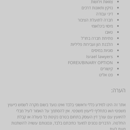
צוואות וירושות
נזיקין ותאונות דרכים
דיני עבודה
חברה לתועלת הציבור
מיסוי בינלאומי
טאבו
פתיחת חברה בחו"ל
הלבנת הון ועבירות פליליות
סוגיות במיסים
Israel lawyers
FOREX/BINARY OPTION
קישורים
פנו אלינו
הערה:
אתר זה הינו למידע כללי וראשוני בלבד ואינו נועד בשום מקרה לשמש כייעוץ
משפטי ו/או כתחליף לייעוץ משפטי. אין להסתמך על האמור לעיל מבלי
להיוועץ עם עורך דין העוסק בתחום בטרם נקיטת כל פעולה או קבלת
החלטה. הדברים נכונים למועד כתיבתם בלבד, ונכונותם עשויה להשתנות
מעת לעת.