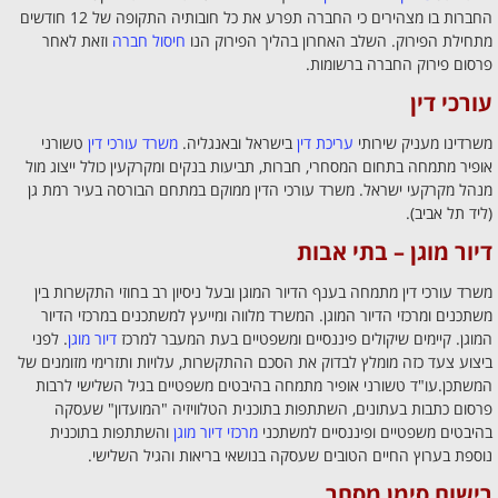
החברות בו מצהירים כי החברה תפרע את כל חובותיה התקופה של 12 חודשים
מתחילת הפירוק. השלב האחרון בהליך הפירוק הנו
חיסול חברה
וזאת לאחר
פרסום פירוק החברה ברשומות.
עורכי דין
משרדינו מעניק שירותי
עריכת דין
בישראל ובאנגליה.
משרד עורכי דין
טשורני
אופיר מתמחה בתחום המסחרי, חברות, תביעות בנקים ומקרקעין כולל ייצוג מול
מנהל מקרקעי ישראל. משרד עורכי הדין ממוקם במתחם הבורסה בעיר רמת גן
(ליד תל אביב).
דיור מוגן – בתי אבות
משרד עורכי דין מתמחה בענף הדיור המוגן ובעל ניסיון רב בחוזי התקשרות בין
משתכנים ומרכזי הדיור המוגן. המשרד מלווה ומייעץ למשתכנים במרכזי הדיור
המוגן. קיימים שיקולים פיננסיים ומשפטיים בעת המעבר למרכז
דיור מוגן
. לפני
ביצוע צעד כזה מומלץ לבדוק את הסכם ההתקשרות, עלויות ותזרימי מזומנים של
המשתכן.עו"ד טשורני אופיר מתמחה בהיבטים משפטיים בגיל השלישי לרבות
פרסום כתבות בעתונים, השתתפות בתוכנית הטלוויזיה "המועדון" שעסקה
בהיבטים משפטיים ופיננסיים למשתכני
מרכזי דיור מוגן
והשתתפות בתוכנית
נוספת בערוץ החיים הטובים שעסקה בנושאי בריאות והגיל השלישי.
רישום סימן מסחר