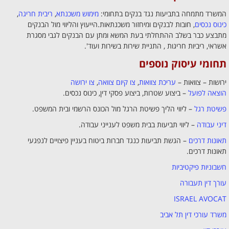
המשרד מתמחה בתביעות נגד בנקים בתחומי:
מימוש משכנתא
,
ריבית חריגה
,
כינוס נכסים
, חובות לבנקים ומיחזור משכנתאות.הייעוץ והליווי מול הבנקים
מתבצע כבר בשלב ההתחלתי בעת המשא ומתן עם הבנקים לגבי מסגרת
אשראי, ריביות חריגות , התניית שירות בשירות ועוד'.
תחומי עיסוק נוספים
ירושות – צוואות –
עריכת צוואות
,
צו קיום צוואה
,
צו ירושה
הוצאה לפועל
– ביצוע שטרות, ביצוע פסקי דין, כינוס נכסים.
פשיטת רגל
– ליווי הליך פשיטת הרגל מול הכונס הרשמי ובית המשפט.
דיני עבודה
– ליווי תביעות בבית משפט לענייני עבודה.
תאונות דרכים
– הגשת תביעות כנגד חברות ביטוח בעניין פיצויים לנפגעי
תאונות דרכים.
חשבוניות פיקטיביות
עורך דין תעבורה
ISRAEL AVOCAT
משרד עורכי דין תל אביב