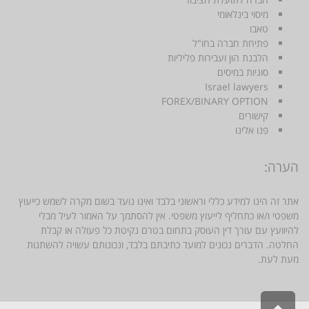
מיסוי בינלאומי
טאבו
פתיחת חברה בחו"ל
הלבנת הון ועבירות פליליות
סוגיות במיסים
Israel lawyers
FOREX/BINARY OPTION
קישורים
פנו אלינו
הערה:
אתר זה הינו למידע כללי וראשוני בלבד ואינו נועד בשום מקרה לשמש כייעוץ
משפטי ו/או כתחליף לייעוץ משפטי. אין להסתמך על האמור לעיל מבלי
להיוועץ עם עורך דין העוסק בתחום בטרם נקיטת כל פעולה או קבלת
החלטה. הדברים נכונים למועד כתיבתם בלבד, ונכונותם עשויה להשתנות
מעת לעת.
גלילה