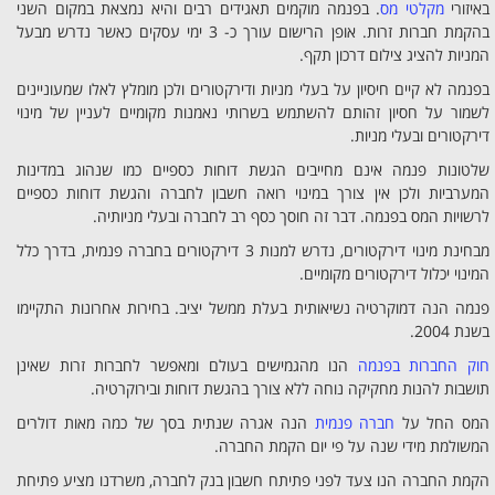
באיזורי
מקלטי מס
. בפנמה מוקמים תאגידים רבים והיא נמצאת במקום השני
בהקמת חברות זרות. אופן הרישום עורך כ- 3 ימי עסקים כאשר נדרש מבעל
המניות להציג צילום דרכון תקף.
בפנמה לא קיים חיסיון על בעלי מניות ודירקטורים ולכן מומלץ לאלו שמעוניינים
לשמור על חסיון זהותם להשתמש בשרותי נאמנות מקומיים לעניין של מינוי
דירקטורים ובעלי מניות.
שלטונות פנמה אינם מחייבים הגשת דוחות כספיים כמו שנהוג במדינות
המערביות ולכן אין צורך במינוי רואה חשבון לחברה והגשת דוחות כספיים
לרשויות המס בפנמה. דבר זה חוסך כסף רב לחברה ובעלי מניותיה.
מבחינת מינוי דירקטורים, נדרש למנות 3 דירקטורים בחברה פנמית, בדרך כלל
המינוי יכלול דירקטורים מקומיים.
פנמה הנה דמוקרטיה נשיאותית בעלת ממשל יציב. בחירות אחרונות התקיימו
בשנת 2004.
חוק החברות בפנמה
הנו מהגמישים בעולם ומאפשר לחברות זרות שאינן
תושבות להנות מחקיקה נוחה ללא צורך בהגשת דוחות ובירוקרטיה.
המס החל על
חברה פנמית
הנה אגרה שנתית בסך של כמה מאות דולרים
המשולמת מידי שנה על פי יום הקמת החברה.
הקמת החברה הנו צעד לפני פתיתח חשבון בנק לחברה, משרדנו מציע פתיחת