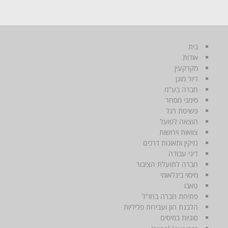
בית
אודות
מקרקעין
דיור מוגן
חברה בע"מ
סימני מסחר
פשיטת רגל
הוצאה לפועל
צוואות וירושות
נזיקין ותאונות דרכים
דיני עבודה
חברה לתועלת הציבור
מיסוי בינלאומי
טאבו
פתיחת חברה בחו"ל
הלבנת הון ועבירות פליליות
סוגיות במיסים