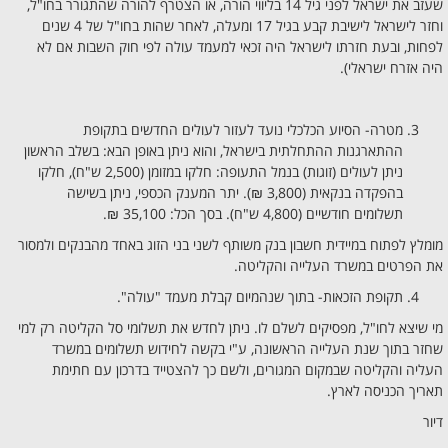
שעזב את ישראל לפני גיל 14 בליווי הורה, או הצטרף להורה שהתגורר בחו"ל,
וחזר לישראל לישיבת קבע בגיל 17 ומעלה, לאחר שהות בחו"ל של 4 שנים
לפחות, ובעת חזרתו לישראל היה זכאי למעמד עולה לפי חוק השבות אם לא
היה אזרח ישראלי).
מטרה- הסיוע הכלכלי נועד לעזור לעולים החדשים בתקופת
ההתארגנות ההתחלתית בישראל, והוא ניתן באופן הבא: בשלב הראשון
ניתן לעולים (זוגות) בנמל התעופה: חלקו במזומן (2,500 ש"ח), חלקו
בהפקדה בנקאית (3,800 ₪). יתר המענק הכספי, ניתן בשישה
תשלומים חודשיים (4,800 ש"ח). בסך הכל: 35,100 ₪.
מומלץ לפתוח במיידית חשבון בנק משותף לשני בני הזוג באחד מהבנקים ולמסור
את הפרטים במשרד העלייה והקליטה.
תקופת הזכאות- בתוך שנהמיום קבלת מעמד "עולה".
מי שיצא לחו"ל, מפסיקים לשלם לו. ניתן לחדש את תשלומי סל הקליטה רק למי
שחזר בתוך שנת העלייה הראשונה, ע"י בקשה לחידוש תשלומים במשרד
העליה והקליטה שבמקום המגורים, ולשם כך להצטייד בדרכון עם חתימת
תאריך הכניסה לארץ.
דיור