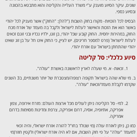
שונים, עיקר הסיוע מוענק ע"י משרד העלייה והקליטה והוא מתבטא בהכוונה
ובסיוע כספי.
הבסיס לכל הזכויות- מקורו בחוק השבות ("להלן: "החוק") אשר מעניק לכל יהודי
באשר הוא את הזכות והאישור לעלות לישראל ולקבל בה מעמד של אזרח מכח
החוק, במהירות יחסית. החוק קובע שכל יהודי, בן זוגו, ילדיו נכדיו ובני זוגם זכאים
לעלות לישראל (פרט למספר חריגים). יש לציין, כי החוק אינו חל על בן זוג שאינו
יהודי שהתחתן בישראל עם אזרח יהודי.
סיוע כלכלי: סל קליטה
זכאות- א. מי שעלה לארץ לראשונה באשרת "עולה".
ב. מי שלא שהה בישראל תקופה רצופה/מצטברת של יותר משנתיים, ב3 השנים
שקדמו לקבלת מעמד/זכאות "עולה".
למי- סל הקליטה ניתן לעולים מכל ארצות העולם: מזרח אירופה, צפון
אפריקה, אתיופיה, אסיה, דרום אפריקה, צרפת ומדינות מסוימות בדרום
אמריקה.
כמו כן, ניתן לאזרח עולה (מי שנולד בחו"ל להורה אזרח ישראלי, והיה זכאי
למעמד "עולה" על פי חוק השבות, אם לא היה אזרח ישראלי) ולקטין חוזר(מי