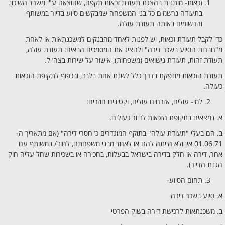
זכאות- מותנית בהצגת תעודת זכאות תקפה, שהוצאה ע"י משרד השיכון.
בתעודה נרשמים כל בני המשפחה שמבקשים סיוע בדיור במשותף
והרשומים באותה תעודת עולה.
כדי לקבל תעודת זכאות, יש לפנות לאחד מהבנקים למשכנתאות או לאחת
מ"חברות הסיוע בשכר דירה" ולהציג את המסמכים הבאים: תעודת עולה,
תעודת זהות, תעודת נישואים (משפחות), אישור על שירות בצה"ל.
תעודת הזכאות מונפקת בדרך כלל לשנת אחת בלבד, ובכפוף לתקופת הזכאות
כעולה.
למי- עולים, אזרחים עולים, וקטינים חוזרים:
א. נמצאים בתקופת הזכאות לדיור כעולים.
ב. הם בעלי "תעודת עולה" בתוקף המוגדרים כ"חסרי דירה" (אם מתאריך ה-
01.06.71 אין ולא הייתה להם או לאחד מבני משפחתם, לחוד/ במשותף עם
אחר, דירה או חלק בדירה בישראל בבעלות, בחכירה או בשכירות שחל עליה חוק
הגנת הדייר).
תחום הסיוע-
א. סיוע בשכר דירה
ב. משכנתאות לרכישת דירה בשוק הפרטי