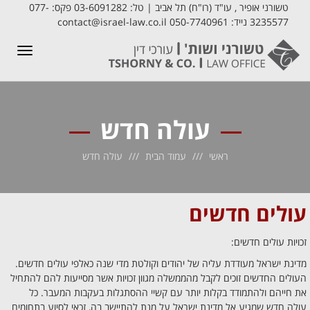
טשורני אופיר , עו"ד (רו"ח) תל אביב | טל: 03-6091282 פקס: 077-
3235577 נייד: 050-7740961 contact@israel-law.co.il
תפריט
עולה חדש
ראשי
עמוד הבית
עולה חדש
עולים חדשים
זכויות עולים חדשים:
מדינת ישראל מעודדת עליה של יהודים וקולטת מדי שנה כאלפי עולים חדשים.
העולים החדשים זוכים לקבל מהממשלה מגוון זכויות אשר מסייעות להם להתחיל
את חייהם ולהתמודד בקלות יותר עם קשיי ההסתגלות בעקבות המעבר. כל
עולה חדש שמגיע אל מדינת ישראל על מנת להתיישב בה, זכאי לסיוע בתחומים