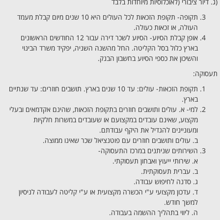
(ג. דיור ציבורי (לאוכלוסיות מיוחדות בלבד
תקופה- ​תקופת הזכאות לכל העולים היא 10 שנים מיום קבלת מעמד
העולה, או זכאות כעולה.
אופן קבלת הסיוע- הסיוע לשכר דירה עבור 12 החודשים הראשונים
בארץ כלול בסל הקליטה. החל מהשנה השניה, יפקיד משרד הבינוי
והשיכון את כספי הסיוע בחשבון הבנק.
תעסוקה:
תקופת הזכאות- עולים: עד 10 שנים בארץ. תושבים חוזרים: עד שנתיים
בארץ.
למי- א. עולים ותושבים חוזרים בתקופת הזכאות, שהינם אקדמאים ובעלי
מקצוע, שאינם עובדים במקצועם או שעובדים במשרות חלקיות
ומעוניינים להגדיל את היקף עבודתם.
ב. עולים ותושבים חוזרים עם פוטנציאל שכר שאינו ממוצה.
השירותים שניתנים במרכז התעסוקה-
א. שירותי ייעוץ ואבחון תעסוקתי.
ב. עברית תעסוקתית.
ג. סדנה לחיפוש עבודה.
ד. עדכון מקצועי ע"י הכשרה מקצועית או ע"י קליטה לעבודה לניסיון
למשך חודש.
ה. ליווי בתהליך ההשמה בעבודה.