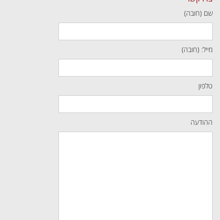
שם (חובה)
מייל: (חובה)
טלפון
ההודעה