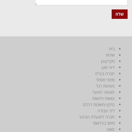
בית
אודות
מקרקעין
דיור מוגן
חברה בע"מ
סימני מסחר
פשיטת רגל
הוצאה לפועל
צוואות וירושות
נזיקין ותאונות דרכים
דיני עבודה
חברה לתועלת הציבור
מיסוי בינלאומי
טאבו