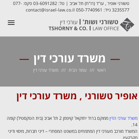
טשורני אופיר , עו"ד (רו"ח) תל אביב | טל: 03-6091282 פקס: 077-
3235577 נייד: 050-7740961 contact@israel-law.co.il
תפריט
משרד עורכי דין
ראשי
עמוד הבית
משרד עורכי דין
אופיר טשורני ,
משרד עורכי דין
משרד עורכי הדין
ממוקם ברח' יחזקאל קויפמן 2 תל אביב (בית הטקסטיל) קומה
14.
המשרד מורכב מעורכי דין המתמחים במשפט המסחרי – דיני חברות, מיסוי ודיני
מקרקעין.