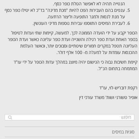
הנטייה תהיה לא לאפשר הטלת כופר כסף.
ענפים בהם העבירות הפכו להיות "מכת מדינה" בד"כ לא יטילו כופר כסף
על מנת לנסות ולמגר התופעה וליצור הרתעה.
לעבירת המיסים התווספו עבירות נוספות מדיני העונשין.
הכופר יקבע על ידי הועדה הממונה לכך. למעשה, קיימות שתי ועדות לטיפול
בכופר האחת ועדת כופר רגילה והשנייה ועדת כופר עליונה כאשר ועדת הכופר
העליונה תטפל במקרים חמורים שיטתיים וסבוכים יותר, וכאשר העלמת
ההכנסות עומדות על למעלה מ- 100 אלף דולר.
קיימת חשיבות גבוה כי הנישום יהיה מיוצג במהלך עדות הכופר על ידי עו"ד
המתמחה בתחום הנ"ל.
רקפת דובריש-לוי, עו"ד
אופיר טשורני ושות' משרד עורכי דין
סוגיות במיסים