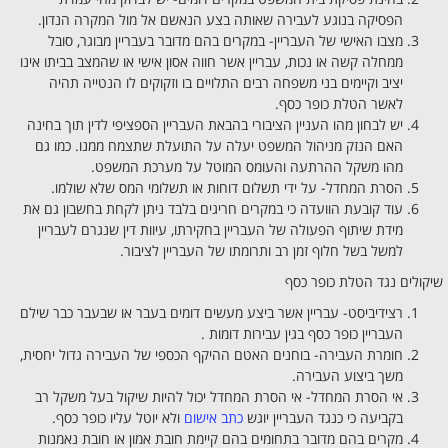
הפסיקה בנוגע לעבירה שאותה בצע הנאשם אל מול המקרה הנדון.
מצבו האישי של העבריין- במקרים בהם מדובר בעבריין מבוגר, סובל
ממחלה קשה או נכות, עבריין אשר חווה אסון אישי או שהמצב בביתו אינו
יציב וקיימים בני משפחה רבים התלויים בו וזקוקים לו הנטייה תהיה
לאשר הטלת כופר כסף.
יש לבחון מהו העניין הציבורי בהבאת העבריין הספציפי לדין תוך בחינה
האם הנזק מניהול המשפט יעלה על התועלת שתצמח ממנו. כמו גם
מהו משקל ההרתעה והעומס המוטל על מערכת המשפט.
הסרת המחדל- על ידי תשלום דוחות או תשלומי המס שלא שולמו.
עוד קובעת הוועדה כי במקרים חריגים בלבד ניתן לקחת בחשבון גם את
מידת שיתוף הפעולה של העבריין בחקירתו, עיוות דין שנגרם לעבריין
למשל בשל חלוף זמן רב ותרומתו של העבריין לציבור.
שיקולים נגד הטלת כופר כסף
רצידיביסט- עבריין אשר ביצע מעשים דומים בעבר או שבעבר כבר שילם
העבריין כופר כסף בגין עבירות דומות .
חומרת העבירה- בוחנים האטם ההיקף הכספי של העבירה גדול יחסית,
משך ביצוע העבירה.
אי הסרת המחדל- אי הסרת המחדל יכול להיות שיקול בעל משקל רב
בקביעה כי כנגד העבריין יוגש
כתב אישום
ולא יוטל עליו כופר כסף.
מקרים בהם מדובר בתחומים בהם קיימת חובת אמון או חובת נאמנות