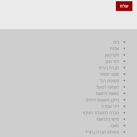
בית
אודות
מקרקעין
דיור מוגן
חברה בע"מ
סימני מסחר
פשיטת רגל
הוצאה לפועל
צוואות וירושות
נזיקין ותאונות דרכים
דיני עבודה
חברה לתועלת הציבור
מיסוי בינלאומי
טאבו
פתיחת חברה בחו"ל