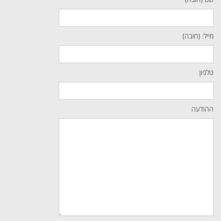
מייל: (חובה)
טלפון
ההודעה