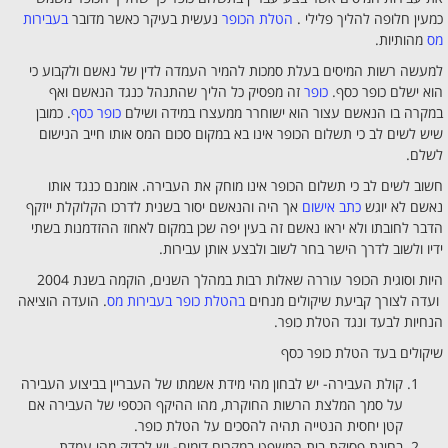
כמעין חלופה להליך פלילי .
הטלת הכופר
נעשית בעיקר כאשר מדובר
בעבירות
מס
מהותיות.
למעשה רשות המיסים בעלת סמכות להמיר העמדה לדין של נאשם ולקבוע כי
הוא ישלם כופר כסף.
כופר
זה מפסיק כל הליך שהתנהל כנגד הנאשם ואף
במקרה בו הנאשם עצור הוא ישוחרר ממעצרו במידה ושילם
כופר כסף
. כמובן
שיש לשים לב כי תשלום הכופר אינו בא במקום סכום המס אותו חייב הנישום
לשלם.
חשוב לשים לב כי תשלום הכופר אינו מוחק את העבירה. אומנם כנגד אותו
נאשם לא יוגש
כתב אישום
אך היה והנאשם יסור בשנית לדרכו הקלוקלת ייזקף
הדבר לחובתו ולא יראו נאשם זה בעין יפה שכן במקום לאחוז ההזדמנות בשתי
ידיו ולשוב לדרך הישר בחר לשוב ולבצע אותן עבירות.
היות וסוגית הכופר עוררה שאלות רבות במהלך השנים, הוקמה בשנת 2004
ועדה לצורך קביעת שיקולים מנחים
בהטלת כופר בעבירות מס
. הועדה הוציאה
הנחיות לבעד ונגד הטלת כופר.
שיקולים בעד הטלת כופר כסף
קולת העבירה- יש לבחון מהי מידת אשמתו של העבריין בביצוע העבירה
על סמך המלצת הרשות החוקרת, מהו ההיקף הכספי של העבירה אם
קטן יחסית הנטייה תהיה להסכים על הטלת כופר.
בחינת פסיקת בית המשפט במקרים דומים- יש לבדוק מהי עמדת