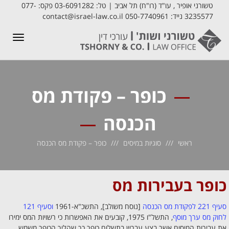
טשורני אופיר , עו"ד (רו"ח) תל אביב | טל: 03-6091282 פקס: 077-
3235577 נייד: 050-7740961 contact@israel-law.co.il
תפריט
כופר – פקודת מס
הכנסה
ראשי
סוגיות במיסים
כופר – פקודת מס הכנסה
כופר בעבירות מס
סעיף 221 לפקודת מס הכנסה
[נוסח משולב], התשכ"א-1961
וסעיף 121
לחוק מס ערך מוסף
, התשל"ו 1975, קובעים את האפשרות כי רשויות המס ימירו
את עבירות המיסים אשר בצע עבריין בתשלום כופר כך שהליך הכופר משמש