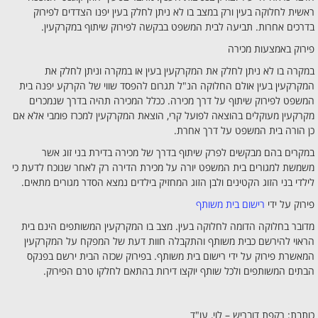
ראשית לחלוקה בעין ורק במצב בו לא ניתן לחלק בעין יפנו הצדדים לפירוק
בדרכים אחרות. תביעה לבית המשפט בבקשה לפירוק שיתוף במקרקעין.
פירוק באמצעות מכירה
במקרה בו לא ניתן לחלק את המקרקעין בעין או במקרה וניתן לחלק את
המקרקעין בעין אולם החלוקה הנ"ל תגרום להפסד שווי של הקרקע יפנה בית
המשפט לפירוק שיתוף על דרך מכירה. ככלל המכירה תהיה בדרך שנמכרים
מקרקעין מעוקלים בהוצאה לפועל קרי, הוצאת המקרקעין למכרז פומבי אלא אם
כן הורה בית המשפט על דרך אחרת.
במקרים בהם מבקשים לפרק שיתוף בדרך של מכירה בדירת בני זוג אשר
משמשת למגורים בית המשפט יורה על מכירת הדירה רק לאחר שנוכח לדעת כי
לילדי בני הזוג הקטינים ולבן הזוג המחזיק בילדים נמצא הסדר מגורים מתאים.
פירוק על ידי
רישום בית משותף
מדובר בחלוקה הדומה לחלוקה בעין. מצב בו המקרקעין המשותפים הינם בית
הראוי להירשם כבית משותף והתקבלה חוות דעת של המפקח על המקרקעין
המאשרת פירוק על ידי רישום בית משותף. בפירוק שכזה הבית ירשם בפנקס
הבתים המשותפים ולכל שותף יוקצו דירות בהתאם לחלקו טרם הפירוק.
כותבת: רקפת דובריש – לוי, עו"ד