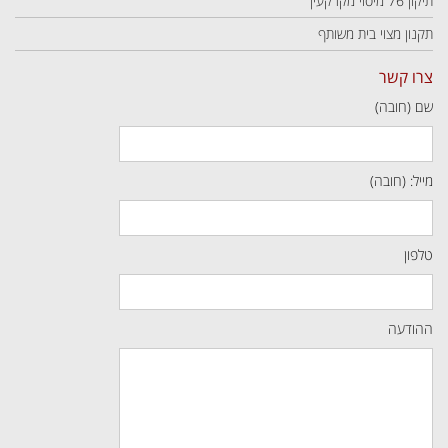
תיקון 76 מיסוי מקרקעין
תקנון מצוי בית משותף
צרו קשר
שם (חובה)
מייל: (חובה)
טלפון
ההודעה