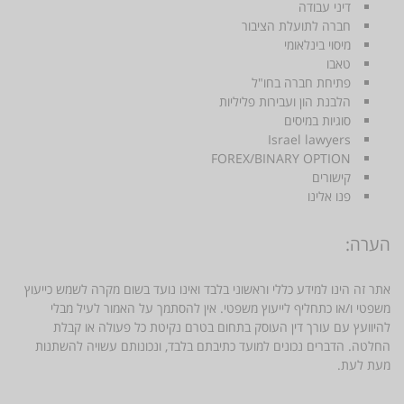
דיני עבודה
חברה לתועלת הציבור
מיסוי בינלאומי
טאבו
פתיחת חברה בחו"ל
הלבנת הון ועבירות פליליות
סוגיות במיסים
Israel lawyers
FOREX/BINARY OPTION
קישורים
פנו אלינו
הערה:
אתר זה הינו למידע כללי וראשוני בלבד ואינו נועד בשום מקרה לשמש כייעוץ
משפטי ו/או כתחליף לייעוץ משפטי. אין להסתמך על האמור לעיל מבלי
להיוועץ עם עורך דין העוסק בתחום בטרם נקיטת כל פעולה או קבלת
החלטה. הדברים נכונים למועד כתיבתם בלבד, ונכונותם עשויה להשתנות
מעת לעת.