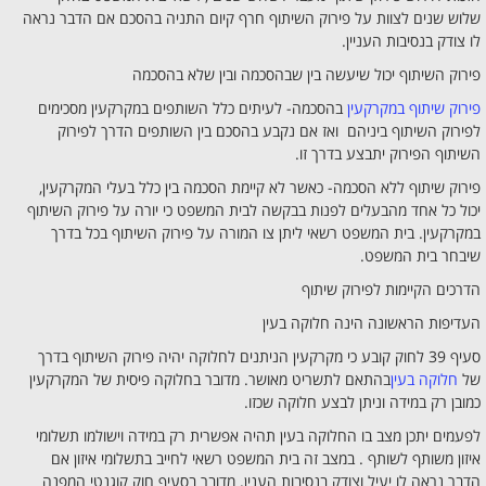
שלוש שנים לצוות על פירוק השיתוף חרף קיום התניה בהסכם אם הדבר נראה
לו צודק בנסיבות העניין.
פירוק השיתוף יכול שיעשה בין שבהסכמה ובין שלא בהסכמה
פירוק שיתוף במקרקעין
בהסכמה- לעיתים כלל השותפים במקרקעין מסכימים
לפירוק השיתוף ביניהם ואז אם נקבע בהסכם בין השותפים הדרך לפירוק
השיתוף הפירוק יתבצע בדרך זו.
פירוק שיתוף ללא הסכמה- כאשר לא קיימת הסכמה בין כלל בעלי המקרקעין,
יכול כל אחד מהבעלים לפנות בבקשה לבית המשפט כי יורה על פירוק השיתוף
במקרקעין. בית המשפט רשאי ליתן צו המורה על פירוק השיתוף בכל בדרך
שיבחר בית המשפט.
הדרכים הקיימות לפירוק שיתוף
העדיפות הראשונה הינה חלוקה בעין
סעיף 39 לחוק קובע כי מקרקעין הניתנים לחלוקה יהיה פירוק השיתוף בדרך
של
חלוקה בעין
בהתאם לתשריט מאושר. מדובר בחלוקה פיסית של המקרקעין
כמובן רק במידה וניתן לבצע חלוקה שכזו.
לפעמים יתכן מצב בו החלוקה בעין תהיה אפשרית רק במידה וישולמו תשלומי
איזון משותף לשותף . במצב זה בית המשפט רשאי לחייב בתשלומי איזון אם
הדבר נראה לו יעיל וצודק בנסיבות הענין. מדובר בסעיף חוק קוגנטי המפנה