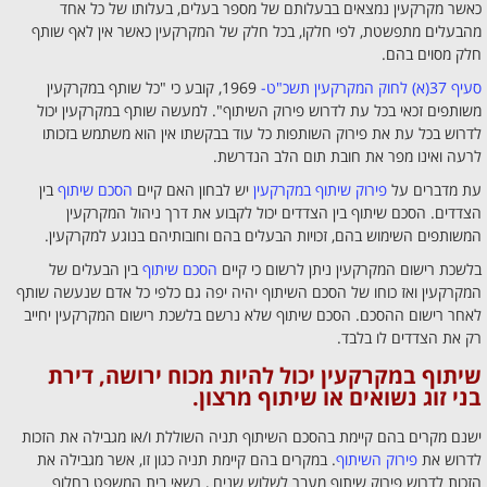
כאשר מקרקעין נמצאים בבעלותם של מספר בעלים, בעלותו של כל אחד
מהבעלים מתפשטת, לפי חלקו, בכל חלק של המקרקעין כאשר אין לאף שותף
חלק מסוים בהם.
סעיף 37(א) לחוק המקרקעין תשכ"ט-
1969, קובע כי "כל שותף במקרקעין
משותפים זכאי בכל עת לדרוש פירוק השיתוף". למעשה שותף במקרקעין יכול
לדרוש בכל עת את פירוק השותפות כל עוד בבקשתו אין הוא משתמש בזכותו
לרעה ואינו מפר את חובת תום הלב הנדרשת.
עת מדברים על
פירוק שיתוף במקרקעין
יש לבחון האם קיים
הסכם שיתוף
בין
הצדדים. הסכם שיתוף בין הצדדים יכול לקבוע את דרך ניהול המקרקעין
המשותפים השימוש בהם, זכויות הבעלים בהם וחובותיהם בנוגע למקרקעין.
בלשכת רישום המקרקעין ניתן לרשום כי קיים
הסכם שיתוף
בין הבעלים של
המקרקעין ואז כוחו של הסכם השיתוף יהיה יפה גם כלפי כל אדם שנעשה שותף
לאחר רישום ההסכם. הסכם שיתוף שלא נרשם בלשכת רישום המקרקעין יחייב
רק את הצדדים לו בלבד.
שיתוף במקרקעין
יכול להיות מכוח ירושה, דירת
בני זוג נשואים או שיתוף מרצון.
ישנם מקרים בהם קיימת בהסכם השיתוף תניה השוללת ו/או מגבילה את הזכות
לדרוש את
פירוק השיתוף
. במקרים בהם קיימת תניה כגון זו, אשר מגבילה את
הזכות לדרוש פירוק שיתוף מעבר לשלוש שנים , רשאי בית המשפט בחלוף