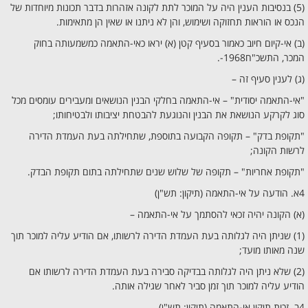
(5) בנסיבות הענין היה על המוכר לתת לקונה אזהרות בדבר תכונות מיוחדות של
הנכס או הוראות תחזוקה ושימוש, והן לא ניתנו או שאין הן מתאימות.
(ב) אי-קיום חיוב כאמור בסעיף קטן (א) יראו כאי-התאמה כמשמעותה בחוק
המכר, התשכ"ח1968-.
(ג) לענין סעיף זה –
"אי-התאמה יסודית" – אי-התאמה בחלקי הבנין הנושאים ומעבירים עומסים מכל
סוג לקרקע הנושאת את הבנין והנוגעת להבטחת יציבותו ולבטיחותו;
"תקופת בדק" – תקופה הקבועה בתוספת, שתחילתה בעת העמדת הדירה
לרשות הקונה;
"תקופת אחריות" – תקופה של שלוש שנים שתחילתה בתום תקופת הבדק.
4א. הודעה על אי-התאמה (תיקון: תש"ן)
(א) הקונה יהיה זכאי להסתמך על אי-התאמה –
(1) שניתן היה לגלותה בעת העמדת הדירה לרשותו, אם הודיע עליה למוכר תוך
שנה מאותו מועד;
(2) שלא ניתן היה לגלותה בבדיקה סבירה בעת העמדת הדירה לרשותו אם
הודיע עליה למוכר תוך זמן סביר לאחר שגילה אותה.
4ב. זכות תיקון אי-התאמה (תיקון: תש"ן)