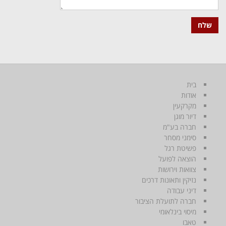
בית
אודות
מקרקעין
דיור מוגן
חברה בע"מ
סימני מסחר
פשיטת רגל
הוצאה לפועל
צוואות וירושות
נזיקין ותאונות דרכים
דיני עבודה
חברה לתועלת הציבור
מיסוי בינלאומי
טאבו