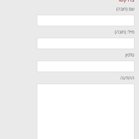
שם (חובה)
מייל: (חובה)
טלפון
ההודעה