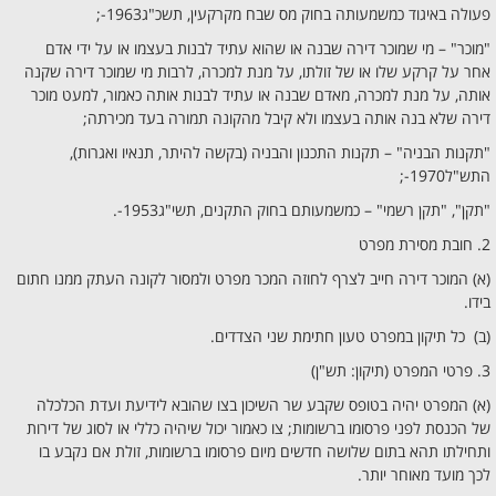
פעולה באיגוד כמשמעותה בחוק מס שבח מקרקעין, תשכ"ג1963-;
"מוכר" – מי שמוכר דירה שבנה או שהוא עתיד לבנות בעצמו או על ידי אדם
אחר על קרקע שלו או של זולתו, על מנת למכרה, לרבות מי שמוכר דירה שקנה
אותה, על מנת למכרה, מאדם שבנה או עתיד לבנות אותה כאמור, למעט מוכר
דירה שלא בנה אותה בעצמו ולא קיבל מהקונה תמורה בעד מכירתה;
"תקנות הבניה" – תקנות התכנון והבניה (בקשה להיתר, תנאיו ואגרות),
התש"ל1970-;
"תקן", "תקן רשמי" – כמשמעותם בחוק התקנים, תשי"ג1953-.
2. חובת מסירת מפרט
(א) המוכר דירה חייב לצרף לחוזה המכר מפרט ולמסור לקונה העתק ממנו חתום
בידו.
(ב) כל תיקון במפרט טעון חתימת שני הצדדים.
3. פרטי המפרט (תיקון: תש"ן)
(א) המפרט יהיה בטופס שקבע שר השיכון בצו שהובא לידיעת ועדת הכלכלה
של הכנסת לפני פרסומו ברשומות; צו כאמור יכול שיהיה כללי או לסוג של דירות
ותחילתו תהא בתום שלושה חדשים מיום פרסומו ברשומות, זולת אם נקבע בו
לכך מועד מאוחר יותר.