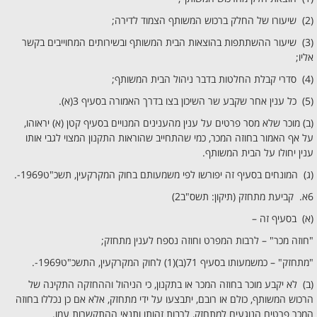
(2) שיעורו של החלק ברכוש המשותף הצמוד לדירה;
(3) שיעור ההשתתפות בהוצאות הבית המשותף ובשירותים המחוייבים בקשר
אליו;
(4) סדרי קבלת החלטות בדבר ניהול הבית המשותף;
(5) כל ענין אחר שקבע שר השיכון בצו בדרך האמורה בסעיף 3(א).
(ב) מוכר שלא מסר פרטים על ענין מהענינים המנויים בסעיף קטן (א) יראוהו,
על אף האמור בחוזה המכר, כמי שהתחייב שהוראות התקנון המצוי לגבי אותו
ענין יחולו על הבית המשותף.
(ג) המונחים בסעיף זה יפורשו לפי משמעותם בחוק המקרקעין, תשכ"ט1969-.
6א. קביעת מתחזק (תיקון: תשס"ב2)
(א) בסעיף זה –
"חוזה מכר" – לרבות המפרט וחוזה נספח לענין מתחזק;
"מתחזק" – כמשמעותו בסעיף 71(ב)(1) לחוק המקרקעין, התשכ"ט1969-.
(ב) לא יקבע מוכר בחוזה המכר או בתקנון, כי הניהול וההחזקה התקינה של
הרכוש המשותף, כולם או רובם, יתבצעו על ידי מתחזק, אלא אם כן נכללו בחוזה
המכר פרטים הנוגעים למתחזק, לרבות זהותו ותנאי ההתקשרות עמו.