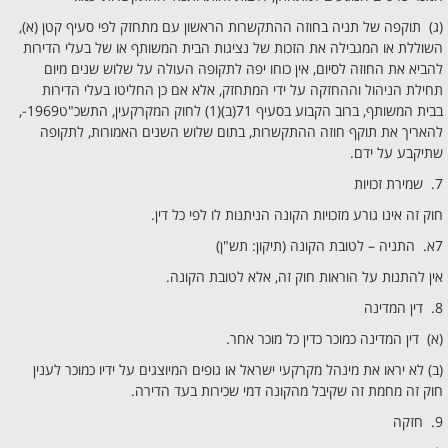
(ג) תוקפה של תניה בחוזה ההתקשרות הראשון עם מתחזק לפי סעיף קטן (א),
השוללת או המגבילה את הזכות של נציגות הבית המשותף או של בעלי הדירות
להביא את החוזה לסיום, אין כוחו יפה לתקופה העולה על שלוש שנים מיום
תחילת הניהול וההחזקה על ידי המתחזק, אלא אם כן החליטו בעלי הדירות
בבית המשותף, ברוב הקבוע בסעיף 71(ב)(1) לחוק המקרקעין, התשכ"ט1969-,
להאריך את תוקף חוזה ההתקשרות, בתום שלוש השנים האמורות, לתקופה
שתיקבע על ידם.
7. שמירת זכויות
חוק זה אינו גורע מזכויות הקונה הניתנות לו לפי כל דין.
7א. התניה – לטובת הקונה (תיקון: תש"ן)
אין להתנות על הוראות חוק זה, אלא לטובת הקונה.
8. דין המדינה
(א) דין המדינה כמוכר כדין כל מוכר אחר.
(ב) לא יראו את מינהל מקרקעי ישראל או גופים המיוצגים על ידיו כמוכר לענין
חוק זה מחמת זה שקיבל מהקונה דמי שכירות בעד הדירה.
9. חזקה