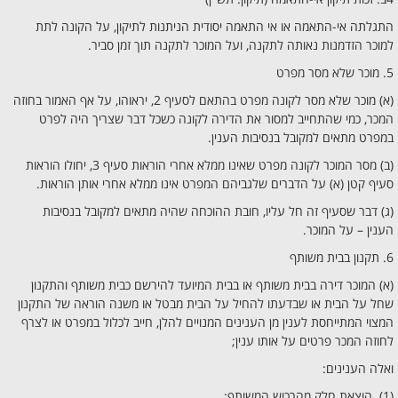
התגלתה אי-התאמה או אי התאמה יסודית הניתנות לתיקון, על הקונה לתת
למוכר הזדמנות נאותה לתקנה, ועל המוכר לתקנה תוך זמן סביר.
5. מוכר שלא מסר מפרט
(א) מוכר שלא מסר לקונה מפרט בהתאם לסעיף 2, יראוהו, על אף האמור בחוזה
המכר, כמי שהתחייב למסור את הדירה לקונה כשכל דבר שצריך היה לפרט
במפרט מתאים למקובל בנסיבות הענין.
(ב) מסר המוכר לקונה מפרט שאינו ממלא אחרי הוראות סעיף 3, יחולו הוראות
סעיף קטן (א) על הדברים שלגביהם המפרט אינו ממלא אחרי אותן הוראות.
(ג) דבר שסעיף זה חל עליו, חובת ההוכחה שהיה מתאים למקובל בנסיבות
הענין – על המוכר.
6. תקנון בבית משותף
(א) המוכר דירה בבית משותף או בבית המיועד להירשם כבית משותף והתקנון
שחל על הבית או שבדעתו להחיל על הבית מבטל או משנה הוראה של התקנון
המצוי המתייחסת לענין מן הענינים המנויים להלן, חייב לכלול במפרט או לצרף
לחוזה המכר פרטים על אותו ענין;
ואלה הענינים:
(1) הוצאת חלק מהרכוש המשותף;