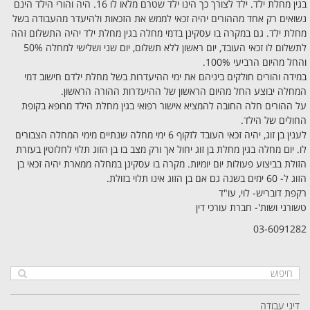
בגין מחלת ילד. ילד לצורך כך הינו ילד שטרם מלאו לו 16. היה והורי הילד הינם
נשואים רק אחד מההורים יהיה זכאי לממש את הזכאות ולהיעדר מהעבודה בשל
מחלת ילד. גם במקרה בו עסקינן בדמי מחלה בגין מחלת ילד יהיה התשלום זהה
לתשלום לו זכאי העובד, יום ראשון ללא תשלום, יום שני ושלישי למחלה 50%
והחל מהיום הרביעי 100%.
במידה והורים חולקים ביניהם את ימי ההיעדרות בשל מחלת ילדם חישוב דמי
המחלה יבוצע החל מהיום הראשון של ההיעדרות ההורה הראשון.
על ההורים חלה החובה להמציא אישור רפואי בגין מחלת הילד מרופא בקופת
החולים של הילד.
לענין בן זוג, יהיה זכאי העובד לזקוף 6 ימי מחלה שנתיים מימי המחלה הצבורים
לו. יום מחלה בגין מחלת בן זוג יחול אך ורק מצב בו בן הזוג תלוי לחלוטין בעזרת
הזולת בביצוע פעולות יום יומיות. מקרה בו עסקינן במחלה ממארת יהיה זכאי בן
הזוג ל- 60 ימים בשנה גם אם בן הזוג אינו תלוי בזולת.
רקפת דובריש- לוי, עו"ד
טשורני ושות'- חברת עורכי דין
03-6091282
דיני עבודה