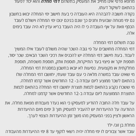
מרופא פרטי אינו מחייב את המעסיק בתשלום
דמי מחלה
והוא יכול לפעול
בהתאם לשיקול דעתו.
נקודה חשובה להבהרה היא העובדה כי בעת חישוב ימי המחלה יבואו בחשבון
גם ימי מנוחה שבועית וחגים כך שגם בגינם ינוכו ימי המחלה וישולם לעובד
הכסף וזאת על אף העובדה כי לו היה העובד בריא עדין לא היה עובד בימים
אלה.
גובה תשלום דמי המחלה
דמי המחלה מחושבים על פי גובה השכר שהיה משולם לעובד אילו המשיך
לעבוד. בעת חישוב דמי המחלה יש להכניס את רכיבי השכר הבאים: שכר יסוד,
תוספת יוקר או פיצוי בעד התייקרות, תוספת וותק, תוספת משפחה, תוספת
מחלקתית או מקצועית. נסיעות לא יובאו בחשבון במסגרת דמי המחלה.
מי שאינו עובד במשרה מלאה כי עם עובד שעתי, יחושבו דמי המחלה שלו
בהתאם לשכר ממוצע ליום עבודה ב- 12 החודשים אשר קדמו למחלה.
מי ששכרו נקבע בהתאם לכמות תוצרת יחושבו דמי המחלה בהתאם לכמות
התוצרת הממוצעת ליום עבודה ב-12 החודשים אשר קדמנו למחלה.
על עובד חלה החובה להודיע למעסיקו כי הוא נעדר מעבודתו מפאת מחלה. את
ההודעה על ההיעדרות יש להעביר למעסיק תוך 3 ימים מיום ההיעדרות
הראשון ולציין בפני המעסיק מהו משך זמן ההיעדרות הצפוי לערך.
מחלת בן זוג/ ילד
עובד אשר צבורים לו ימי מחלה יהיה רשאי לזקוף עד 8 ימי ההיעדרות מהעבודה