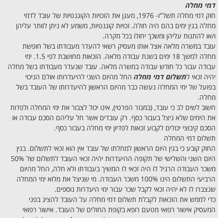
דמי מחלה
חוק דמי מחלה תשל"ו- 1976, מעגן את הזכויות הקוגנטיות של עובד לדמי
מחלה בגין ימים בהם היה חולה. זכויות קוגנטיות, משמע לא ניתן לוותר עליהן
ו/או להתנות עליהן ומשכך יחולו בכל מקרה.
עובד במשרה מלאה אצל אותו מעסיק רשאי להעדר מעבודתו בשל חופשת
מחלה למשך 18 ימים בשנת עבודה מלאה. הזכאות מחושבת לפי 1.5. ימי
עבודה עבור כל חודש עבודה במשרה מלאה. עובד שנעדר מעבודתו בשל מחלה
יהיה זכאי ל
תשלום דמי מחלה
החל מהיום השני להיעדרותו אולם הניכוי
בפועל של ימי המחלה נעשה כבר מהיום הראשון להיעדרותו של העובד בשל
מחלה.
חשוב לשים לב כי עובד, (במגזר הפרטי), אינו יכול לצבור את ימי המחלה ולפדות
את הימים שלא ניצל בעבור כסף. רק עובדים אשר חל עליהם הסכם עבודה או
הסכם קיבוצי יכולים לקבוע זכאות לפדיון ימי מחלה בעבור כסף.
תשלום דמי המחלה
החוק קובע כי בגין היום הראשון למחלתו של עובד אין הוא זכאי לתשלום. בגין
היום השני והשלישי של תקופה ההיעדרות יהיה זכאי העובד לתשלום של 50%
משכר העבודה הרגיל לו היה זכאי לו המשיך בעבודתו ולא חלה, החל מהיום
הרביעי התשלום הינו 100% משכר העבודה. מי שניצל את מלוא ימי המחלה
שנצברו לו לא יהיה זכאי לקבל שכר עבור ימי היעדרות נוספים.
כדי לממש את הזכאות לקבלת תשלום דמי מחלה על העובד להציג בפני
המעסיק אישור רפואי מטעם רופא בקופת החולים של העובד. אישור רפואי