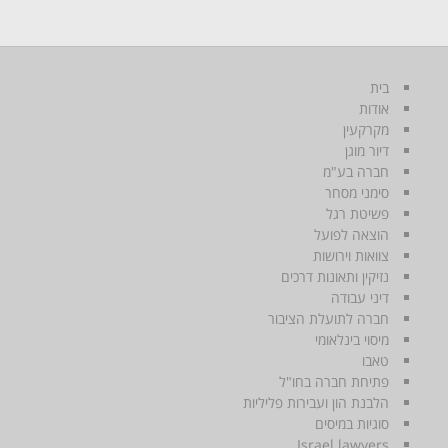
בית
אודות
מקרקעין
דיור מוגן
חברה בע"מ
סימני מסחר
פשיטת רגל
הוצאה לפועל
צוואות וירושות
נזיקין ותאונות דרכים
דיני עבודה
חברה לתועלת הציבור
מיסוי בינלאומי
טאבו
פתיחת חברה בחו"ל
הלבנת הון ועבירות פליליות
סוגיות במיסים
Israel lawyers