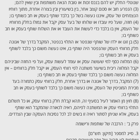
שנוטלי החלק יש להם בנכס זכות או טובת הנאה משותפות ובין שאין להם;
(3) הנפרע חוב או סכום קצוב אחר, בין בשיעורין ובין בצורה אחרת, מתוך רווחיו
הנצמחים של עסק, איננו נעשה בשל כך בלבד שותף בעסק או חב כשותף בו;
(4) חוזה, שעל פיו עובדו או שלוחו של בעל עסק יקבל את גמולו בחלק מרווחיו
של העסק, אין בו בלבד כדי לעשות את העובד או את השלוח שותף בעסק או חב
כשותף בו;
(5) בן זוגו או ילדו של שותף שנפטר או התלוי בנפטר, המקבל בדרך של אנונה
חלק מרווחי העסק שהנפטר היה שותף בו, אינו נעשה משום כך בלבד לשותף
בעסק או חב כשותף בו;
(6) המלווה כסף למי שעושה עסק או עומד לעשות עסק, ועל פי החוזה שביניהם
יקבל המלווה ריבית בשיעור משתנה לפי רווחי העסק, או יקבל חלק ברווחים – אין
המלווה נעשה משום כך בלבד שותף בעסק או חב כשותף בו;
(7) המקבל, בדרך של אנונה או בדרך אחרת, חלק ברווחי עסק כתמורה בעד
מכירת המוניטין של העסק, אינו נעשה משום כך בלבד לשותף בעסק או חב
כשותף בו;
(8) חוץ מן האמור לעיל בסעיף זה, תהא קבלת חלק ברווחי עסק, או כל תשלום
התלוי ברווחי עסק או המשתנה לפיהם, ראיה לכאורה שהמקבל הוא שותף
בעסק, אלא שניתן לסתור ראיה זו בשים לב לכל נסיבות העסקה שבין הצדדים.
פרק ב' : הרכבה של שותפות ורישומה
3. סייג למספר [תיקון: תש"ם]
שותפות לא תהיה של יותר מעשרים חברים.