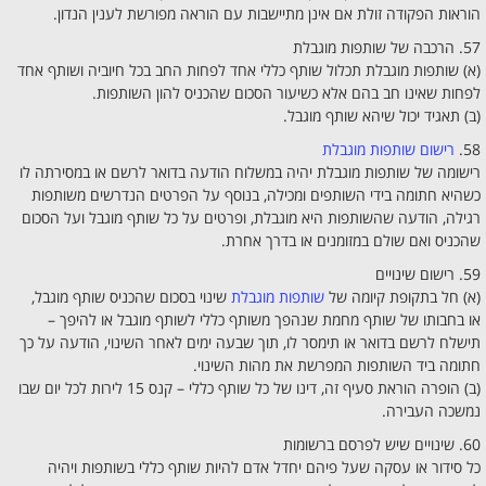
הוראות הפקודה זולת אם אינן מתיישבות עם הוראה מפורשת לענין הנדון.
57. הרכבה של שותפות מוגבלת
(א) שותפות מוגבלת תכלול שותף כללי אחד לפחות החב בכל חיוביה ושותף אחד
לפחות שאינו חב בהם אלא כשיעור הסכום שהכניס להון השותפות.
(ב) תאגיד יכול שיהא שותף מוגבל.
58.
רישום שותפות מוגבלת
רישומה של שותפות מוגבלת יהיה במשלוח הודעה בדואר לרשם או במסירתה לו
כשהיא חתומה בידי השותפים ומכילה, בנוסף על הפרטים הנדרשים משותפות
רגילה, הודעה שהשותפות היא מוגבלת, ופרטים על כל שותף מוגבל ועל הסכום
שהכניס ואם שולם במזומנים או בדרך אחרת.
59. רישום שינויים
(א) חל בתקופת קיומה של
שותפות מוגבלת
שינוי בסכום שהכניס שותף מוגבל,
או בחבותו של שותף מחמת שנהפך משותף כללי לשותף מוגבל או להיפך –
תישלח לרשם בדואר או תימסר לו, תוך שבעה ימים לאחר השינוי, הודעה על כך
חתומה ביד השותפות המפרשת את מהות השינוי.
(ב) הופרה הוראת סעיף זה, דינו של כל שותף כללי – קנס 15 לירות לכל יום שבו
נמשכה העבירה.
60. שינויים שיש לפרסם ברשומות
כל סידור או עסקה שעל פיהם יחדל אדם להיות שותף כללי בשותפות ויהיה