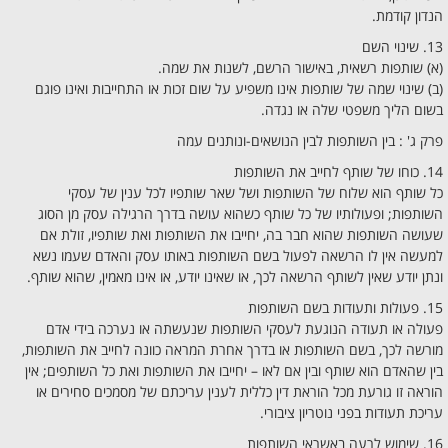
הנדון קודמת.
13. שינוי השם
(א) שותפות רשאית, באישור הרשם, לשנות את שמה.
(ב) שינוי שמה של שותפות אינו משפיע על שום זכות או התחייבות ואינו פוגם
בשום הליך משפטי שלה או נגדה.
פרק ג' : בין השותפות לבין הנושאים-ונותנים עמה
14. כוחו של שותף לחייב את השותפות
כל שותף הוא שלוח של השותפות ושל שאר שותפיו לכל ענין של עסקי
השותפות; ופעולותיו של כל שותף כשהוא עושה בדרך הרגילה עסק מן הסוג
שעושה השותפות שהוא חבר בה, יחייבו את השותפות ואת שותפיו, זולת אם
למעשה אין לו הרשאה לפעול בשם השותפות באותו עסק והאדם שעמו נשא
ונתן יודע שאין לשותף הרשאה לכך, או שאינו יודע, או אינו מאמין, שהוא שותף.
15. פעולות ותעודות בשם השותפות
פעולה או תעודה הנוגעת לעסקי השותפות שנעשתה או נערכה בידי אדם
מורשה לכך, בשם השותפות או בדרך אחרת המראה כוונה לחייב את השותפות,
בין שהאדם הוא שותף ובין אם לאו – יחייבו את השותפות ואת כל השותפים; אין
הוראה זו גורעת מכל הוראת דין כללית לענין עריכתם של מסמכים סחירים או
עריכת תעודות בפני נוטריון ציבורי.
16. שימוש לרעה באשראי השותפות