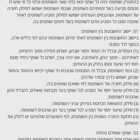
בהתפרק שותפות יהיה כל שותף זכאי כלפי שאר השותפים וכלפי כל מי שיש לו
מכוחם תביעה בשל זכויותיהם כשותפים, שנכסי השותפות ישמשו לסילוק חיוביה
של השותפות, ושהנכסים העודפים ישמשו לסילוק המגיע לשותפים לאחר
שינוכה ממנו כל המגיע מהם לשותפות בשל היותם שותפים בה.
51. יישוב החשבונות בין השותפים
ביישוב החשבונות בין השותפים לאחר פירוק השותפות ינהגו לפי כללים אלה,
בכפוף לכל הסכם:
(1) הפסדים, ובכלל זה הפסד וחסר שבהון, ישולמו תחילה מתוך הרווחים,
לאחריהם – מתוך ההון, ולאחרונה, אם יהיה צורך, ישלם כל שותף כיחיד סכום
יחסי לפי שיעור זכותו בחלק מן הרווחים;
(2) נכסי השותפות, ובכלל זה הסכומים שהכניס כל שותף לכיסוי ההפסד והחסר
שבהון, ישמשו בדרך ובסדר שלהלן:
(א) סילוק חיוביה של השותפות למי שאינם שותפים בה;
(ב) סילוק שיעור יחסי של המגיע לכל שותף בעד מקדמות ששילם, להבדיל מהון
שהכניס לשותפות;
(ג) סילוק ההוצאות הכרוכות בפירוק עניני השותפות;
(ד) סילוק שיעור יחסי של המגיע לכל שותף בעד הון שהכניס לשותפות;
(ה) חלוקת היתרה הסופית בין השותפים, לפי השיעורים שלפיהם יש לחלק את
הרווחים.
52. שותף ששילם פרמיה
(א) שילם אחד השותפים פרמיה לשותף אחר בהיכנסו לשותפות לתקופה,