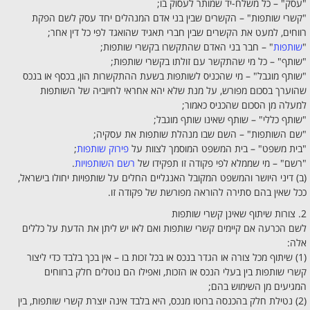
"עסק" – כל משלח-יד שמותר לעסוק בו;
"קשרי שותפות" – הקשרים שבין בני אדם המנהלים יחד עסק לשם הפקת
רווחים, למעט את הקשרים שבין חברי תאגיד שהואגד לפי כל דין אחר;
"
שותפות
" – חבר בני האדם שהתקשרו בקשרי שותפות;
"שותף" – כל מי שהתקשר עם זולתו בקשרי שותפות;
"שותף מוגבל" – מי שהכניס לשותפות בשעת ההתקשרות הון, בכסף או בנכס
שהוערך בסכום מפורש, על מנת שלא יהא אחראי לחיוביה של השותפות
למעלה מן הסכום שהכניס כאמור;
"שותף כללי" – שותף שאינו שותף מוגבל;
"שם השותפות" – השם שבו מנהלת שותפות את עסקיה;
"בית משפט" – בית המשפט המוסמך לצוות על
פירוק שותפות
;
"רשם" – מי שממלא לפי פקודה זו תפקידו של
רשם השותפויות
.
(ב) דיני היושר והמשפט המקובל האנגליים החלים על שותפויות יחולו בישראל,
ככל שאין בהם סתירה להוראה מפורשת של פקודה זו.
2. צורות שיתוף שאינן קשרי שותפות
לשם הכרעה אם קיימים קשרי שותפות ואם לאו יש ליתן את הדעת על כללים
אלה:
(1) שיתוף מכל צורה או הגדר בנכס או בכל זכות בו – אין בכך בלבד כדי ליצור
קשרי שותפות בין בעלי הנכס או הזכות, ואפילו הם נוטלים חלק ברווחים
המגיעים מן השימוש בהם;
(2) נטילת חלק בהכנסה ברוטו מנכס, היא בלבד אינה יוצרת קשרי שותפות, בין