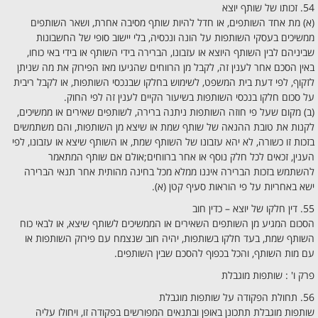
54. זכותו של שותף יוצא
(א) מת אחד השותפים, או חדל להיות שותף מסיבה אחרת, ושאר השותפים
ממשיכים בעסקי השותפות על הונה ונכסיה, בלי יישוב סופי של החשבונות
שביניהם לבין השותף היוצא או עזבונו, הברירה בידי השותף או בידי באי כוחו,
באין הסכם אחר לענין זה, לקבל מן הרווחים שהגיעו מאז הפירוק את מה שניתן
לזקוף, לפי דעת בית המשפט, לשימוש בחלקו שבנכסי השותפות, או לקבל ריבית
על סכום חלקו בנכסי השותפות בשיעור הקיים לענין זה לפי החוק.
(ב) מקום שעל פי חוזה השותפות ניתנה ברירה, לשותפים שאירים או ממשיכים,
לקנות את טובת ההנאה של שותף שמת או שיצא מן השותפות, והם משתמשים
בזכות זו כשורה, לא יהא עזבונו של השותף שמת, או השותף שיצא או עזבונו, לפי
הענין, זכאים לכל חלק נוסף או אחר ברווחים;אולם אם שותף המתאמר
להשתמש בזכות הברירה איננו ממלא מכל בחינה מהותית אחר תנאי הברירה
ישא באחריות על פי הוראות סעיף קטן (א).
55. דין חלקו של יוצא – כדין חוב
הסכום המגיע מן השותפים השאירים או הממשיכים לשותף שיצא, או לבאי כוח
השותף שמת, בעד חלקו בשותפות, יהיה חוב שנצמח עם פירוק השותפות או
עם מות השותף, והכל בכפוף להסכם שבין השותפים.
פרק ו' : שותפות מוגבלת
56. תחולת הפקודה על שותפות מוגבלת
שותפות מוגבלת תתכונן באופן ובתנאים המפורשים בפקודה זו, ויחולו עליה