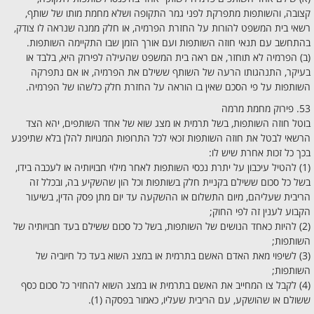
קצובה, והשותפות מתפרקת לפני גמר התקופה ושלא מחמת מותו של שותף,
רשאי בית המשפט להורות על החזרת הפרמיה, או חלק ממנה שנראה לו צודק,
בהתחשב עם תנאי חוזה השותפות ועם אורך הזמן שבו התקיימה השותפות.
(ב) הפרמיה לא תוחזר, אם ראה בית המשפט שהעילה לפירוק היא, בלבד או
בעיקר, התנהגותו הרעה של השותף ששילם את הפרמיה, או אם נתפרקה
השותפות על פי הסכם שאין בו הוראה על החזרת חלק כלשהו של הפרמיה.
53. פירוק מחמת מרמה
בוטל חוזה השותפות, בשל תרמית או מצג שוא של אחד השותפים, יהא הצד
הרשאי לבטל את חוזה השותפות זכאי לכל התרופות המנויות להלן בלא שתיפגע
בכך כל זכות אחרת שיש לו:
(1) להטיל עיכבון על יתרת נכסי השותפות לאחר מילוי חבויותיה או לעכבה בידו,
בשל כל סכום ששילם בקניית חלק בשותפות וכל הון שהשקיע בה, ובכלל זה
הריבית שעליהם, מיום התשלום או ההשקעה עד יום מתן פסק הדין, בשיעור
הקבוע לענין זה לפי החוק;
(2) להיות כאחד הנושים של השותפות, בשל כל סכום ששילם בעד חבויותיה של
השותפות;
(3) לשיפוי מאת האדם האשם בתרמית או במצג השוא בעד כל חיוביה של
השותפות;
(4) לקבל צו המחייב את האשם בתרמית או במצג השוא להחזיר כל סכום כסף
ששולם או שהושקע, עם הריבית שעליו, כאמור בפסקה (1).