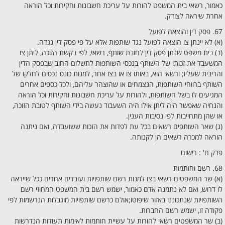
כאמור, רשאי בית המשפט להורות על עריכת חשבונות וחקירות וכל הוראה
אחרת שיראה לצודק.
67. פסק דין והוצאה לפועל
(א) לא יינתן צו הוצאה לפועל נגד שותפות אלא על פי פסק דין נגדה.
(ב) בית משפט שנתן פסק דין לחובת שותף, רשאי, לפי בקשת הזוכה, ליתן צו
המשעבד את זכותו של השותף בנכסי השותפות לתשלום החוב שבפסק הדין
והריבית שעליו; ורשאי הוא, באותו צו או בצו אחר, למנות כונס נכסים לחלקו של
השותף ברווחי השותפות, הנצמחים או שהוצהר עליהם, ולכל כספים אחרים
המגיעים לו בשל השותפות, ולהורות על עריכת חשבונות וחקירות וכל הוראה
והנחיה שאפשר היה ליתן אילו היה השעבוד נעשה בידי השותף לטובת הזוכה,
או שהן מתחייבות לפי נסיבות הענין.
(ג) שאר השותפים רשאים בכל עת לפדות את הזכות ששועבדה, ואם ניתנה
הוראה למכרה רשאים הן לקנותה.
פרק ח' : רישום
68. רשם וחותמות
(א) שר המשפטים רשאי בצו למנות רשם שותפויות ועובדים אחרים ככל שייראה
לו דרוש, ואם לא נתמנה אדם כאמור, ישמש רשם בית המשפט המחוזי רשם
השותפויות שנתכוננו באזור שיפוטו;אולם כרשם שותפויות מוגבלות הנרשמות לפי
פקודה זו, ישמש רשם החברות.
(ב) שר המשפטים רשאי להורות על עשיית חותמות לאימות תעודות הנדרשות