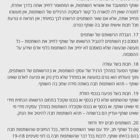
שותף המשעבד את אשראי השותפות, או המתאמר לחייב אותה בדרך אחרת,
למטרה שאין לה לכאורה כל קשר לעסקיה הרגילים של השותפות, אין מעשהו
מחייב אותה, אלא אם שאר השותפים הרשוהו לכך במיוחד; אין הוראה זו גורעת
מכל חבות אישית שחב בה שותף כפרט.
17. הגבלת הרשאתם של שותפים
הוסכם בין השותפים להגביל הרשאתו של שותף לחייב את השותפות – כל
מעשה שנעשה שלא כמוסכם לא יחייב את השותפות כלפי אדם שידע על
ההסכמה.
18. חבות בשל עוולה
שותף הפועל במהלך הרגיל של עסקי השותפות, או בהרשאתם של השותפים,
ותוך פעולתו הוא גורם במעשה או במחדל שלא כדין נזק או פגיעה לאדם שאינו
שותף – תהא השותפות חבה באותה מידה שחב בה השותף.
19. חבות בשל פגיעה בנכסי הזולת
שותף שהשתמש שלא כדין בכסף או בנכס שקיבל בתחום הרשאתו הנחזית מידי
מי שאינו שותף, או בכסף או בנכס שקיבלה השותפות במהלך עסקיה מידי מי
שאינו שותף ועדיין הם ברשותה – תהא השותפות חבה להיטיב את הנזק.
20. השותפים חבים יחד ולחוד
(א) כל שותף חב, יחד עם שאר השותפים ולחוד, בכל החיובים שהשותפות חבה
בהם בהיותו שותף, לרבות בכל דבר שהשותפות חבה בו לפי סעיפים 18ו-19