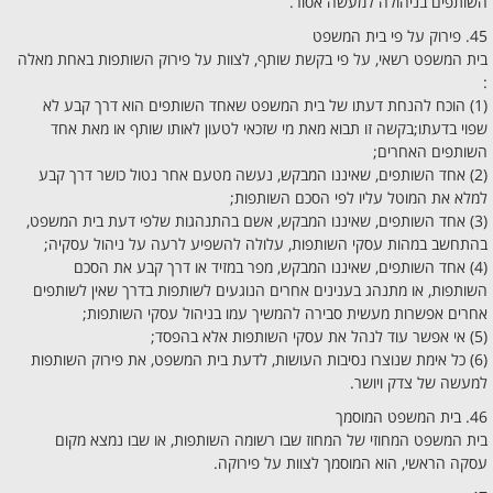
השותפים בניהולה למעשה אסור.
45. פירוק על פי בית המשפט
בית המשפט רשאי, על פי בקשת שותף, לצוות על פירוק השותפות באחת מאלה
:
(1) הוכח להנחת דעתו של בית המשפט שאחד השותפים הוא דרך קבע לא
שפוי בדעתו;בקשה זו תבוא מאת מי שזכאי לטעון לאותו שותף או מאת אחד
השותפים האחרים;
(2) אחד השותפים, שאיננו המבקש, נעשה מטעם אחר נטול כושר דרך קבע
למלא את המוטל עליו לפי הסכם השותפות;
(3) אחד השותפים, שאיננו המבקש, אשם בהתנהגות שלפי דעת בית המשפט,
בהתחשב במהות עסקי השותפות, עלולה להשפיע לרעה על ניהול עסקיה;
(4) אחד השותפים, שאיננו המבקש, מפר במזיד או דרך קבע את הסכם
השותפות, או מתנהג בענינים אחרים הנוגעים לשותפות בדרך שאין לשותפים
אחרים אפשרות מעשית סבירה להמשיך עמו בניהול עסקי השותפות;
(5) אי אפשר עוד לנהל את עסקי השותפות אלא בהפסד;
(6) כל אימת שנוצרו נסיבות העושות, לדעת בית המשפט, את פירוק השותפות
למעשה של צדק ויושר.
46. בית המשפט המוסמך
בית המשפט המחוזי של המחוז שבו רשומה השותפות, או שבו נמצא מקום
עסקה הראשי, הוא המוסמך לצוות על פירוקה.