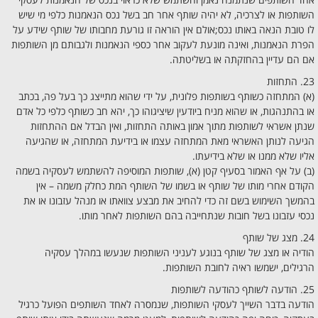
השותפות או לצרכיה, לא יהיה שותף אחר חב בשל נכס הנאמנות כלפי מי שיש
לו טובת הנאה באותו נכס;אולם אין הוראה זו גורעת מחבותו של שותף שידע על
הפרת הנאמנות, ואינה מונעת לעקוב אחר כספי הנאמנות ולגבותם מן השותפות
אם הם עדיין בהחזקתה או בשליטתה.
23. התחזות
(א) המתחזה כשותף בשותפות פלונית, על ידי שהוא מתייצג כך בעל פה, בכתב
או בהתנהגות, או שהוא מניח ביודעין שיציגוהו כך, יהא חב כשותף כלפי כל אדם
שנתן אשראי לשותפות מתוך אמון באותה התחזות, ואין הבדל אם ההתחזות
הגיעה לנותן האשראי מאת המתחזה עצמו או בידיעת המתחזה, או שהגיעה
אליו שלא ממנו או שלא בידיעתו.
(ב) על אף האמור בסעיף קטן (א), שותפות המוסיפה להשתמש לעסקיה בשמה
הקודם אחרי מותו של שותף או בשמו של השותף המת כחלק משמה – אין
בהמשך השימוש בשם זה כדי להחיב את מבצע צוואתו או מנהל עזבונו או את
נכסי עזבונו בשל חובות שנתחייבה בהם השותפות לאחר מותו.
24. מצג של שותף
הודיה או מצג של שותף בנוגע לעניני השותפות שנעשו במהלך עסקיה
הרגילים, ישמשו ראיה לחובת השותפות.
25. הודעה לשותף כהודעה לשותפות
הודעה בדבר השייך לעסקי השותפות, שנמסרה לאחד השותפים הפועל כרגיל