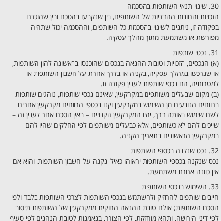
30. שינוי תנאי השותפות בהסכמה
הזכויות והחובות ההדדיות של השותפים, בין שנקבעו בהסכם ובין שהוגדרו
בפקודה זו, ניתנים לשינוי בהסכמת כל השותפים, וההסכמה יכול שתהיה
מפורשת או משתמעת מתוך מהלך עסקיה.
31. נכסי שותפות
(א) הנכסים, הזכויות וטובות ההנאה בנכסים שהוכנסו בראשונה להון השותפות,
או שנרכשו במהלך עסקיה, בקניה או בדרך אחרת על חשבון השותפות או
למטרותיה, הם נכסי שותפות לענין פקודה זו.
(ב) מקום שבעלים משותפים במקרקעין, שאינם נכסי שותפות, נוהגים שותפות
ברווחים הנובעים מן השימוש במקרקעין וקנו בכספי הרווחים מקרקעין אחרים
לשם שימוש באותה דרך, יהיו המקרקעין הקנויים – באין הסכם אחר לענין זה –
שייכים להם לא כשותפים, אלא כבעלים משותפים לפי החלקים שהיו להם
במקרקעין הראשונים בתאריך הקניה.
32. נכס שנקנה בכספי השותפות
נכס שנקנה בכספי השותפות יראוהו כאילו נקנה על חשבון השותפות, והוא אם
אין כוונה אחרת משתמעת.
33. השימוש בנכסי השותפות
חייבים שותפים להחזיק ולהשתמש בנכסי השותפות לצרכי השותפות בלבד ולפי
הסכם השותפות; אולם טובת ההנאה החוקית ממקרקעין של השותפות תיסוב
לפי דיני הירושה, ותהא מוחזקת, לפי הצורך, בנאמנות לטובת הנהנים לפי סעיף