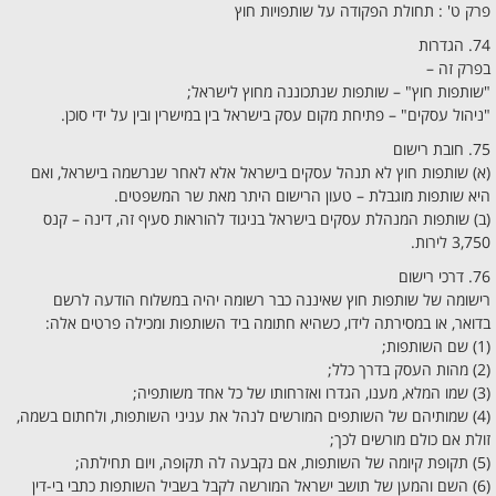
פרק ט' : תחולת הפקודה על שותפויות חוץ
74. הגדרות
בפרק זה –
"שותפות חוץ" – שותפות שנתכוננה מחוץ לישראל;
"ניהול עסקים" – פתיחת מקום עסק בישראל בין במישרין ובין על ידי סוכן.
75. חובת רישום
(א) שותפות חוץ לא תנהל עסקים בישראל אלא לאחר שנרשמה בישראל, ואם
היא שותפות מוגבלת – טעון הרישום היתר מאת שר המשפטים.
(ב) שותפות המנהלת עסקים בישראל בניגוד להוראות סעיף זה, דינה – קנס
3,750 לירות.
76. דרכי רישום
רישומה של שותפות חוץ שאיננה כבר רשומה יהיה במשלוח הודעה לרשם
בדואר, או במסירתה לידו, כשהיא חתומה ביד השותפות ומכילה פרטים אלה:
(1) שם השותפות;
(2) מהות העסק בדרך כלל;
(3) שמו המלא, מענו, הגדרו ואזרחותו של כל אחד משותפיה;
(4) שמותיהם של השותפים המורשים לנהל את עניני השותפות, ולחתום בשמה,
זולת אם כולם מורשים לכך;
(5) תקופת קיומה של השותפות, אם נקבעה לה תקופה, ויום תחילתה;
(6) השם והמען של תושב ישראל המורשה לקבל בשביל השותפות כתבי בי-דין