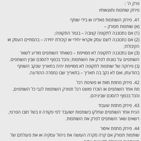
פרק ה' :
פירוק שותפות ותוצאותיו
41. פירוק השותפות מאליה או בידי שותף
(א) שותפות תפורק –
(1) אם נתכוננה לתקופה קצובה – בגמר התקופה;
(2) אם נתכוננה לשם עסק אקראי יחידי או קיבולת יחידה – בהסתיים העסק או
הקיבולת;
(3) אם נתכוננה לתקופה לא מסויימת – כשאחד השותפים מודיע לשאר
השותפים על כוונתו לפרק את השותפות; והכל בכפוף להסכם שבין השותפים.
(ב) פירוקה של שותפות לתקופה לא מסויימת יהיה בתאריך שנקב השותף
בהודעתו, ואם לא נקב בה תאריך – בתאריך שבו נמסרה ההודעה.
42. פירוק מחמת מוות או פשיטת רגל
מת אחד השותפים או הוכרז פושט רגל תפורק השותפות לגבי כל השותפים,
והכל בכפוף להסכם שביניהם.
43. פירוק מחמת שעבוד
הניח אחד השותפים שחלקו בשותפות ישועבד לפי פקודה זו בשל חובו הפרטי,
רשאים שאר השותפים לפרק את השותפות.
44. פירוק מחמת איסור
שותפות תפורק אם קרה מקרה העושה את ניהול עסקיה או את פעולתם של