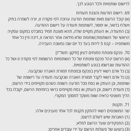
לרישום שותפויות ולכל הנוגע לכך.
69. רישום הודעות והצגת תעודות
(א) קיבל הרשם מאת שותפות הודעה ערוכה לפי פקודה זו, יורה לשמרה בתיק
וישלח בדואר, או ימסור, לשותפות תעודה על רישום ההודעה.
(ב) התעודה, או העתק מקויים שלה, תהא מוצגת תמיד במובלט במקום עסקיה
הראשי של השותפות;שותפות שלא מילאה אחר הוראה זו, דינה ודין כל אחד
משותפיה – קנס 5 לירות בעד כל יום שבו נמשכה העבירה.
70. פנקס ומפתח פתוחים לעיון [תיקון: תשל"ז]
(א) הרשם ינהל פנקס ומפתח של כל השותפויות הרשומות לפי פקודה זו ושל כל
ההודעות שנרשמו בנוגע לשותפויות.
(ב) כל אדם רשאי לעיין בפנקס ובמפתח תמורת האגרה שנקבעה.
(ג) כל אדם רשאי לקבל תמורת האגרה שנקבעה תעודה על רישומה של
שותפות, וכן העתק או נסח מכל הודעה רשומה כשהם מקויימים בידי הרשם;
(ד) תעודת רישום, וכן העתק או נסח מקויימים כראוי בחתימת הרשם, יקובלו בכל
הליך משפטי כראיה שוות משקל למסמך המקורי.
71. תקנות
שר המשפטים רשאי להתקין תקנות לכל אחד מענינים אלה:
(1) האגרות שיש לשלם לרשם;
(2) התפקידים שעל הרשם למלא;
(3) ביצוען של פעולות הרשם על ידי עובדים אחרים;