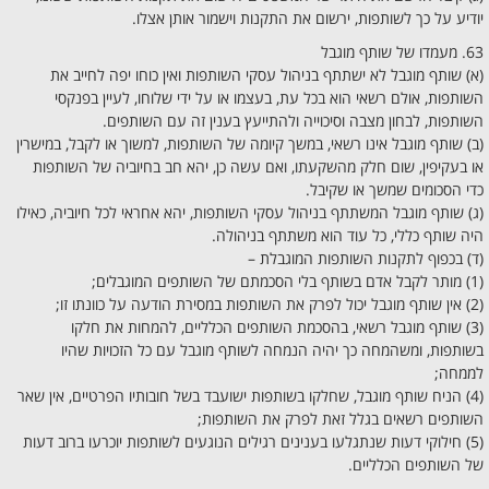
יודיע על כך לשותפות, ירשום את התקנות וישמור אותן אצלו.
63. מעמדו של שותף מוגבל
(א) שותף מוגבל לא ישתתף בניהול עסקי השותפות ואין כוחו יפה לחייב את
השותפות, אולם רשאי הוא בכל עת, בעצמו או על ידי שלוחו, לעיין בפנקסי
השותפות, לבחון מצבה וסיכוייה ולהתייעץ בענין זה עם השותפים.
(ב) שותף מוגבל אינו רשאי, במשך קיומה של השותפות, למשוך או לקבל, במישרין
או בעקיפין, שום חלק מהשקעתו, ואם עשה כן, יהא חב בחיוביה של השותפות
כדי הסכומים שמשך או שקיבל.
(ג) שותף מוגבל המשתתף בניהול עסקי השותפות, יהא אחראי לכל חיוביה, כאילו
היה שותף כללי, כל עוד הוא משתתף בניהולה.
(ד) בכפוף לתקנות השותפות המוגבלת –
(1) מותר לקבל אדם בשותף בלי הסכמתם של השותפים המוגבלים;
(2) אין שותף מוגבל יכול לפרק את השותפות במסירת הודעה על כוונתו זו;
(3) שותף מוגבל רשאי, בהסכמת השותפים הכלליים, להמחות את חלקו
בשותפות, ומשהמחה כך יהיה הנמחה לשותף מוגבל עם כל הזכויות שהיו
לממחה;
(4) הניח שותף מוגבל, שחלקו בשותפות ישועבד בשל חובותיו הפרטיים, אין שאר
השותפים רשאים בגלל זאת לפרק את השותפות;
(5) חילוקי דעות שנתגלעו בענינים רגילים הנוגעים לשותפות יוכרעו ברוב דעות
של השותפים הכלליים.