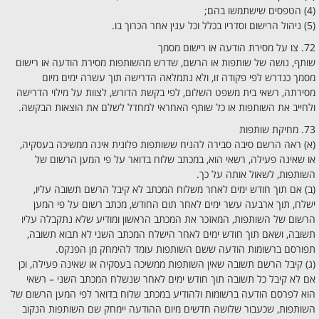
(4) הטפסים שישתמשו בהם;
(5) ניהול הרישום וסדריו בכלל וכל ענין אחר הכרוך בו.
72. צו על מסירת הודעה או רישום מסמך
שותף, נושה של שותפות או הרשם, שדרש מהשותפות מסירת הודעה או רישום
מסמך כנדרש לפי פקודה זו, ולא נתמלאה הדרישה תוך עשרה ימים מיום
מסירתה, רשאי בית משפט השלום, לפי בקשת הדורש, לצוות על מילוי הדרישה
ולחייב את השותפות או כל שותף האחראי למחדל לשלם את הוצאות הבקשה.
73. מחיקת שותפות
(א) ראה הרשם סיבה סבירה להניח ששותפות פלונית אינה ממשיכה בעסקיה,
או שאינה פעילה, רשאי הוא, במכתב שלוח בדואר על פי המען הרשום של
השותפות, לשאול אותה על כך.
(ב) אם תוך חודש ימים לאחר משלוח המכתב לא קיבל הרשם תשובה עליו,
ישלח, תוך ארבעה עשר ימים לאחר תום החודש, מכתב רשום על פי המען
הרשום של השותפות, המאזכר את המכתב הראשון ומודיע שלא נתקבלה עליו
תשובה, ושאם תוך חודש ימים לאחר הישלח המכתב השני לא תבוא תשובה,
תפורסם ברשומות הודעה ששם השותפות עומד להימחק מן הפנקס.
(ג) קיבל הרשם תשובה שאין השותפות ממשיכה בעסקיה או שאינה פעילה, וכן
אם לא קיבל כל תשובה תוך חודש ימים לאחר שנשלח המכתב השני – רשאי
הוא לפרסם הודעה ברשומות ולהודיע במכתב שלוח בדואר לפי המען הרשום של
השותפות, שכעבור שלושה חדשים מיום ההודעה יימחק שם השותפות הנקוב