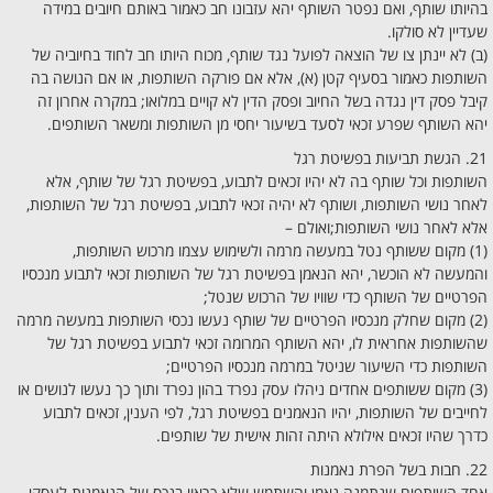
בהיותו שותף, ואם נפטר השותף יהא עזבונו חב כאמור באותם חיובים במידה
שעדיין לא סולקו.
(ב) לא יינתן צו של הוצאה לפועל נגד שותף, מכוח היותו חב לחוד בחיוביה של
השותפות כאמור בסעיף קטן (א), אלא אם פורקה השותפות, או אם הנושה בה
קיבל פסק דין נגדה בשל החיוב ופסק הדין לא קויים במלואו; במקרה אחרון זה
יהא השותף שפרע זכאי לסעד בשיעור יחסי מן השותפות ומשאר השותפים.
21. הגשת תביעות בפשיטת רגל
השותפות וכל שותף בה לא יהיו זכאים לתבוע, בפשיטת רגל של שותף, אלא
לאחר נושי השותפות, ושותף לא יהיה זכאי לתבוע, בפשיטת רגל של השותפות,
אלא לאחר נושי השותפות;ואולם –
(1) מקום ששותף נטל במעשה מרמה ולשימוש עצמו מרכוש השותפות,
והמעשה לא הוכשר, יהא הנאמן בפשיטת רגל של השותפות זכאי לתבוע מנכסיו
הפרטיים של השותף כדי שוויו של הרכוש שנטל;
(2) מקום שחלק מנכסיו הפרטיים של שותף נעשו נכסי השותפות במעשה מרמה
שהשותפות אחראית לו, יהא השותף המרומה זכאי לתבוע בפשיטת רגל של
השותפות כדי השיעור שניטל במרמה מנכסיו הפרטיים;
(3) מקום ששותפים אחדים ניהלו עסק נפרד בהון נפרד ותוך כך נעשו לנושים או
לחייבים של השותפות, יהיו הנאמנים בפשיטת רגל, לפי הענין, זכאים לתבוע
כדרך שהיו זכאים אילולא היתה זהות אישית של שותפים.
22. חבות בשל הפרת נאמנות
אחד השותפים שנתמנה נאמן והשתמש שלא כראוי בנכס של הנאמנות לעסקי