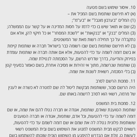
10. איסור שימוש בשם מטעה
(א) לא תירשם שותפות בשם המכיל את –
(1) המלים "בערבון מוגבל" או "בע"מ";
(2) שם או תואר שיש בו כדי לרמז על חסות המדינה או על קשר עם הממשלה;
(3) המלים "בנק" או "בנקאות" או "לשכת המסחר" או כל חיקוי להן, אלא אם
נתקבלה על כך תחילה רשות מאת שר המשפטים.
(ב) לא תירשם שותפות בשם שבו רשומה כבר בישראל חברה או שותפות קיימת
או בשם דומה לשמה עד כדי להטעות, אלא אם אותה חברה או שותפות עומדת
בפירוק והודיעה, בדרך שדרש הרשם, על הסכמתה לנטילת שמה.
(ג) שותפות שנרשמה, מתוך אי זהירות או מסיבה אחרת, בשם כאמור בסעיף קטן
(ב) בלי הסכמה, רשאית לשנות את שמה.
11. סמכות הרשם לסרב
היה הרשם סבור, ששותפות מבקשת ליטול לה שם למטרה לא כשרה או לענין
של מרמה, רשאי הוא לסרב לרשמה באותו שם.
12. סמכות בית המשפט
שותפות הטוענת שאדם, שותפות, אגודה או חברה נטלו להם את שמה, או שם
דומה לשמה עד כדי להטעות, וכל אדם, שותפות, אגודה או חברה הטוענים
ששותפות פלונית נטלה לה את שמם או שם דומה לשמם עד כדי להטעות,
רשאים לבקש מבית המשפט למנוע את השימוש בשם ובית המשפט רשאי
לעשות כן, זולת אם הנדרש להימנע מן השימוש הוכיח שזכותו להשתמש בשם