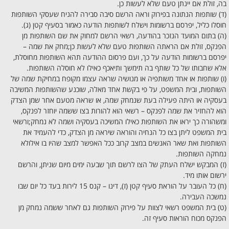
בה, זולת אם יינתן טעם שלא לעשות כן.
(ד) שותפות הנתונה בפירוק וראה הרשם סיבה סבירה להניח שעסקי השותפות
חוסלו כליל, יפרסם ברשומות וישלח לשותפות הודעה כאמור בסעיף קטן (ג).
(ה) בתום המועד הנזכר בהודעה, רשאי הרשם למחוק את שם השותפות מן
הפנקס, זולת אם הראתה השותפות טעם שלא לעשות כן;מחק את שמה –
יפרסם ברשומות הודעה על כך, ועם פרסום ההודעה תהא השותפות מחוסלת,
אלא שחבותו של כל שותף בה תימשך ותיאכף כאילו לא חוסלה השותפות.
(ו) שותפות או אחד משותפיה או מנושיה שראה עצמו מקופח במחיקת שמה של
השותפות, ובית המשפט, על פי בקשת אחד מאלה, שוכנע שהשותפות המשיבה
בעסקיה או היתה פעילה בעת שנמחק שמה, או שראה מטעם אחר שמן הצדק
הוא להחזיר את שמה לפנקס – רשאי הוא להורות בצו ששמה יוחזר לפנקס,
ומשהורה כך יראו את השותפות כאילו המשיכה בעסקיה ושמה לא נמחק;ורשאי
בית המשפט ליתן בצו כל הנחיה והוראה שיראה מן הצדק, כדי להעמיד את
השותפות ואת שאר האנשים במצב קרוב ככל האפשר למצב שהיו בו אילולא
נמחקה השותפות.
(ז) המבקש ישלח העתק של הצו לרשם תוך שבעה ימים מיום שניתן, והרשם
ירשום אותו מיד.
(ח) כל העובר על הוראת סעיף קטן (ז), דינו – קנס 15 לירות בעד כל יום שבו
נמשכה העבירה.
(ט) בית המשפט רשאי לצוות על פירוק השותפות גם לאחר ששמה נמחק מן
הפנקס מכוח הוראות סעיף זה.