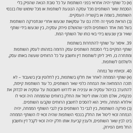
(א) כל שותף יהיה אחראי בפני השותפות על כל טובת הנאה שהפיק בלי
הסכמת שאר השותפים מכל עסקה הנוגעת לשותפות או מכל שימוש שלו בנכסי
השותפות, בשמה או בקשריה העסקיים.
(ב) הוראת סעיף זה חלה גם על עסקאות שנעשו אחרי שנתפרקה השותפות
בשל מות אחד השותפים ולפני שהושלם פירוק עסקיה, בין שנעשו בידי שותף
שאיר ובין שנעשו בידי באי כוחו של השותף המת.
39. איסור על שותף להתחרות בשותפות
שותף המקיים בלי הסכמת השותפים עסק הדומה במהותו לעסק השותפות
ומתחרה בו, חייב ליתן לשותפות דין וחשבון על כל הרווחים שעשה באותו עסק,
ולשלמם לשותפות.
40. זכויותיו של נמחה
(א) שותף הממחה לאחר את חלקו בשותפות, בין לחלוטין ובין בשעבוד – לא
תזכה ההמחאה את הנמחה כלפי שאר השותפים, כל עוד השותפות קיימת,
להתערב בניהול עסקיה או עניניה או לדרוש חשבונות על עסקיה או לבדוק את
פנקסיה, אולם תזכה אותו ליטול את החלק ברווחים שהממחה היה זכאי לו
אילולא המחה, וחייב הוא להסכים לחשבון הרווחים שקבעו השותפים.
(ב) פורקה השותפות, בין לגבי כל השותפים ובין לגבי השותף הממחה, יהיה
הנמחה זכאי ליטול את החלק בנכסי השותפות שהיה זכאי לו השותף הממחה
בינו לבין שאר השותפים, ולענין קביעת אותו חלק יהיה זכאי לקבל דין וחשבון
החל מיום הפירוק.