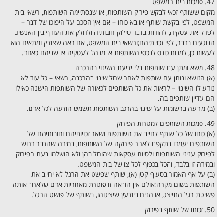
47. סמכות בית המשפט
מקום ששותף זכאי לבקש פירוק השותפות, או שנסתיימה השותפות, רשאי בית
המשפט, לפי בקשת שותף או בא כוחו – אם אין הסכם על היפוכו של דבר –
לפרק את עסקיה, להורות בדבר סילוק חובותיה ולחלק את העודף בין האנשים
הנוגעים בדבר, לפי זכויותיהם;ורשאי בית המשפט, אם ראה שצודק ומתאים הוא
לעשות כן, למנות כונס לנכסי השותפות או מנהל לעסקיה או שניהם כאחד.
48. משא ומתן עם שותפות בלי ידיעת השינוי בהרכבה
(א) הנושא ונותן עם שותפות לאחר שחל שינוי בהרכבה, רשאי – כל עוד לא
נודע לו השינוי – לראות את כל השותפים לכאורה של השותפות הישנה כאילו
הם עדיין שותפים בה.
(ב) מודעה ברשומות על שינוי בהרכב השותפות תשמש הודעה לכל אדם.
49. סמכות השותפים למטרות הפירוק
(א) כוחו של כל שותף לחייב את השותפות ושאר זכויותיהם וחובותיהם של
השותפים יעמדו בתקפם לאחר פירוקה של השותפות, במידה שהדבר דרוש
לפירוק עניני השותפות ולסיום עסקאות שהוחל בהן ולא הושלמו בעת הפירוק
ובמידה זו בלבד, והכל בכפוף לכל צו של בית המשפט.
(ב) על אף האמור בסעיף קטן (א), שותף שפשט את הרגל לא יחייב את
השותפות בשום מקרה;אולם אין הוראה זו פוטרת מאחריות אדם שלאחר אותה
פשיטת רגל התייצג, או הניח ביודעין שיציגוהו, בשותף של פושט הרגל.
50. זכותו של שותף בפירוק