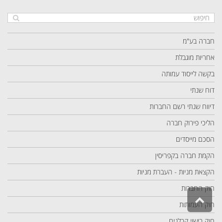
חברה בע"מ
אחריות מוגבלת
בקשה לייסוד עמותה
דוח שנתי
דיווח שנתי רשם החברות
הליכי פירוק חברה
הסכם מייסדים
הקמת חברה בקפריסין
הקצאת מניות - העברת מניות
חוק החברות
גלילה
חוק העמותות
לראש
העמוד
חוק רישוי קבלנים