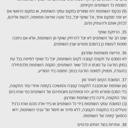
הסכמת כל השותפים הקיימים;
(9) פנקסי השותפות יהיו שמורים במקום עסקי השותפות, או במקום הראשי אם
יש יותר ממקום אחד, וכל שותף יוכל, בכל שעה שיראה מתאימה, לגשת אליהם,
לבדוק אותם ולהעתיק מהם.
35. הרחקת שותף
שום רוב של השותפים לא יוכל להרחיק שותף מן השותפות, אלא אם ניתנה
סמכות לעשות כן בהסכם מפורש שבין השותפים.
36. פרישה משותפות שמרצון
לא הוסכם על תקופה קצובה לקיום השותפות, יוכל כל שותף לסיימה בכל עת
במתן הודעה על כוונתו זו לכל שאר השותפים; הוקמה השותפות מלכתחילה
בתעודה, תספיק לסיומה הודעה בכתב חתומה ביד המודיע.
37. המשכת הקיום לאחר זמן
(א) שותפות שנתכוננה לתקופה קצובה והמשיכה בקיומה אחרי גמר התקופה,
בלי הסכם מפורש חדש, יהיו זכויותיהם וחובותיהם של השותפים כפי שהיו ביום
גמר התקופה, ודינה כדין שותפות שמרצון.
(ב) המשכת עסקי השותפות בידי כל השותפים או בידי אלה מהם שהיו כרגיל
פעילים בה בתקופה הקצובה, ללא סידור או חיסול של עניני השותפות, יראו
כהמשך קיומה של השותפות.
38. אחריות בשל רווחים פרטיים