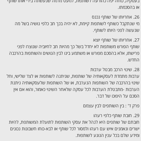
בעסקיה, כוחה יפה כהודעה לשותפות, למעט מרמה שנעשתה בידי אותו שותף
או בהסכמתו.
26. אחריותו של שותף נכנס
מי שנתקבל כשותף לשותפות קיימת, לא יהיה בכך חב כלפי נושיה בשל מה
שנעשה לפני היותו לשותף.
27. אחריותו של שותף יוצא
שותף הפורש משותפות לא יחדל בשל כך מהיות חב לחיוביה שנוצרו לפני
פרישתו, אלא בהסכם מפורש או משתמע בינו לבין הנושים והשותפות בהרכבה
החדש.
28. שינוי הרכב מבטל ערבות
ערבות מתמדת לעסקאותיה של שותפות, שניתנה לשותפות או לצד שלישי, וחל
שינוי בהרכבה של השותפות הנערבת, או של השותפות שלעסקאותיה ניתנת
הערבות -מתבטלת הערבות לכל עסקה שלאחר השינוי כאמור, והוא אם אין
הסכם על היפוכו של דבר.
פרק ד' : בין השותפים לבין עצמם
29. חובת שותף כלפי רעהו
חובתם של שותפים היא לנהל את עסקי השותפות לתועלת המשותפת, להיות
ישרים ונאמנים איש עם רעהו ולמסור לכל שותף או לבא-כוחו חשבונות נכונים
ומידע שלם בכל ענין הנוגע לשותפות.