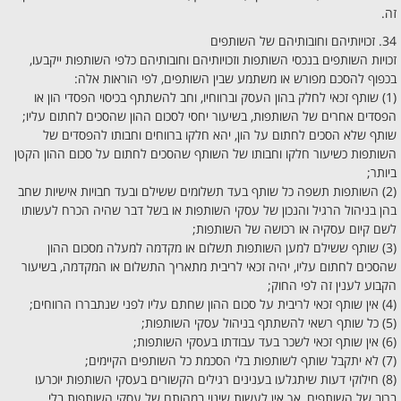
זה.
34. זכויותיהם וחובותיהם של השותפים
זכויות השותפים בנכסי השותפות וזכויותיהם וחובותיהם כלפי השותפות ייקבעו,
בכפוף להסכם מפורש או משתמע שבין השותפים, לפי הוראות אלה:
(1) שותף זכאי לחלק בהון העסק וברווחיו, וחב להשתתף בכיסוי הפסדי הון או
הפסדים אחרים של השותפות, בשיעור יחסי לסכום ההון שהסכים לחתום עליו;
שותף שלא הסכים לחתום על הון, יהא חלקו ברווחים וחבותו להפסדים של
השותפות כשיעור חלקו וחבותו של השותף שהסכים לחתום על סכום ההון הקטן
ביותר;
(2) השותפות תשפה כל שותף בעד תשלומים ששילם ובעד חבויות אישיות שחב
בהן בניהול הרגיל והנכון של עסקי השותפות או בשל דבר שהיה הכרח לעשותו
לשם קיום עסקיה או רכושה של השותפות;
(3) שותף ששילם למען השותפות תשלום או מקדמה למעלה מסכום ההון
שהסכים לחתום עליו, יהיה זכאי לריבית מתאריך התשלום או המקדמה, בשיעור
הקבוע לענין זה לפי החוק;
(4) אין שותף זכאי לריבית על סכום ההון שחתם עליו לפני שנתבררו הרווחים;
(5) כל שותף רשאי להשתתף בניהול עסקי השותפות;
(6) אין שותף זכאי לשכר בעד עבודתו בעסקי השותפות;
(7) לא יתקבל שותף לשותפות בלי הסכמת כל השותפים הקיימים;
(8) חילוקי דעות שיתגלעו בענינים רגילים הקשורים בעסקי השותפות יוכרעו
ברוב של השותפים, אך אין לעשות שינוי במהותם של עסקי השותפות בלי