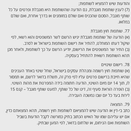
והודעות שיש להמציא לשותפות;
(7) לענין שותפות מוגבלת, גם הודעה שהשותפות היא מוגבלת ופרטים על כל
שותף מוגבל, הסכום שהכניס ואם שולם במזומנים או בדרך אחרת, ואם שולם
במלואו.
77. שותפות חוץ מוגבלת
(א) הודעה של שותפות מוגבלת יגיש הרשם לשר המשפטים והוא רשאי, לפי
שיקול דעתו המוחלט, להתיר את רישום השותפות בישראל או לסרב.
(ב) התיר שר המשפטים את הרישום, יודיע הרשם על כך לשותפות, ולאחר מכן
תהא השותפות רשאית להתחיל בעסקיה.
78. רישום שינויים
(א) שותפות חוץ רשומה ומנהלת עסקים בישראל, שחל שינוי באחד הענינים
שהיא חייבת ברישום פרטים עליו לפי פרק זה, תשלח בדואר לרשם, או תמסור
לו, תוך 14 יום מיום השינוי, הודעה חתומה בידה המפרטת את מהות השינוי.
(ב) הופרה הוראת סעיף זה, דינו של כל שותף, למעט שותף מוגבל – קנס 15
לירות בעד כל יום שבו נמשכה העבירה.
79. המצאה
כתב בי-דין או הודעה שיש להמציאם לשותפות חוץ רשומה, תהא המצאתם כדין,
אם יש עליהם שמו של האיש הכתוב בתיק כמורשה לקבל הודעות בשביל
השותפות ואם הניחום, או שלחום בדואר, לפי המען שבתיק.