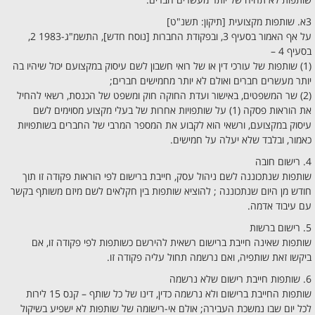
3א. שותפות מקצועית [תיקון: תשנ"ט]
על אף האמור בסעיף 3, ובפקודת החברות [נוסח חדש], התשמ"ג-1983 2,
בסעיף 4 –
(1) שותפות של עורכי דין או של רואי חשבון לשם עיסוק במקצועם יכול שיהיו בה
יותר מעשרים חברים ואולם לא יותר מחמישים חברים;
(2) שר המשפטים, באישור ועדת החוקה חוק ומשפט של הכנסת, רשאי להחיל
את הוראות פסקה (1) על שותפויות אחרות של בעלי מקצוע מסוימים לשם
עיסוק במקצועם, ורשאי הוא לקבוע את המספר המרבי של החברים בשותפויות
כאמור, ובלבד שלא יעלה על חמישים.
4. רישום חובה
שותפות שנתכוננה לשם ניהול עסק, חייבת ברישום לפי הוראות פקודה זו תוך
חודש מן היום שנתכוננה ; להוציא שותפות בין חקלאים לשם מיזם משותף בקשר
עם עיבוד אדמה.
5. רישום ברשות
שותפות שאינה חייבת ברישום רשאית להירשם כשותפות לפי פקודה זו, אם
ביקשו זאת שותפיה, ואם נרשמה תחול עליה פקודה זו.
6. שותפות חייבת רישום שלא נרשמה
שותפות החייבת ברישום ולא נרשמה כדין, דינו של כל שותף – קנס 15 לירות
לכל יום שבו נמשכת העבירה; אולם אי-רישומה של שותפות לא ישפיע בשיקול