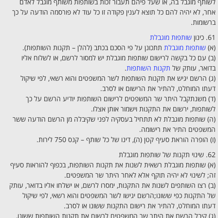
לשותף מוגבל בה, או שעל פיהם תעבור זכות בשותפות משותף מוגבל לאדם
אחר, לא יהיה להם כל תוצא לענין פקודה זו כל עוד לא פורסמה הודעה על כך
ברשומות.
61. כינון
שותפות מוגבלת
(א)
שותפות מוגבלת
תתכונן על פי הסכם בכתב (להלן – תקנות השותפות).
(ב) עם כל בקשה לרישום שותפות מוגבלת יש למסור לרשם, או לשלוח אליו
בדואר, עותק של
תקנות השותפות
.
(ג) הרשם יגיש את תקנות השותפות לשר המשפטים והוא רשאי, לפי שיקול
דעתו המוחלט, להתיר את הרישום או לסרב.
(ד) משנתקבל היתר שר המשפטים לרישום השותפות יודיע הרשם על כך
לשותפות, ירשום את התקנות וישמור אותן אצלו.
(ה) שותפות מוגבלת לא תתחיל בעסקיה לפני שקיבלה מן הרשם הודעה ששר
המשפטים התיר את רישומה.
(ו) הופרה הוראת סעיף קטן (ה), דינו של כל שותף – קנס 750 לירות.
62. שינוי תקנות של שותפות מוגבלת
(א) שותפות מוגבלת רשאית לשנות את תקנות השותפות, בכפוף להוראות סעיף
זה; לשינוי לא יהיה תוקף אלא לאחר היתר שר המשפטים.
(ב) רצו השותפים לשנות את התקנות, ימסרו לרשם, או ישלחו אליו בדואר, עותק
של התקנות כפי ששונו;הרשם יגישו לשר המשפטים והוא רשאי, לפי שיקול
דעתו המוחלט, להתיר את רישום התקנות ששונו או לסרב.
(ג) קיבל הרשם את היתר שר המשפטים לרשום את תקנות השותפות ששונו,