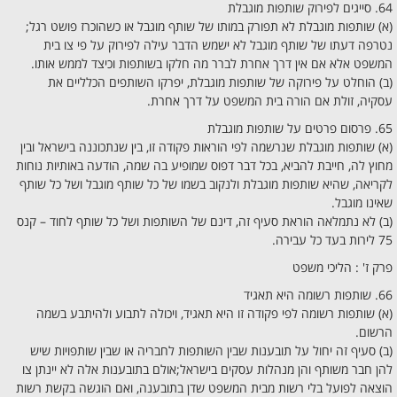
64. סייגים לפירוק שותפות מוגבלת
(א) שותפות מוגבלת לא תפורק במותו של שותף מוגבל או כשהוכרז פושט רגל;
נטרפה דעתו של שותף מוגבל לא ישמש הדבר עילה לפירוק על פי צו בית
המשפט אלא אם אין דרך אחרת לברר מה חלקו בשותפות וכיצד לממש אותו.
(ב) הוחלט על פירוקה של שותפות מוגבלת, יפרקו השותפים הכלליים את
עסקיה, זולת אם הורה בית המשפט על דרך אחרת.
65. פרסום פרטים על שותפות מוגבלת
(א) שותפות מוגבלת שנרשמה לפי הוראות פקודה זו, בין שנתכוננה בישראל ובין
מחוץ לה, חייבת להביא, בכל דבר דפוס שמופיע בה שמה, הודעה באותיות נוחות
לקריאה, שהיא שותפות מוגבלת ולנקוב בשמו של כל שותף מוגבל ושל כל שותף
שאינו מוגבל.
(ב) לא נתמלאה הוראת סעיף זה, דינם של השותפות ושל כל שותף לחוד – קנס
75 לירות בעד כל עבירה.
פרק ז' : הליכי משפט
66. שותפות רשומה היא תאגיד
(א) שותפות רשומה לפי פקודה זו היא תאגיד, ויכולה לתבוע ולהיתבע בשמה
הרשום.
(ב) סעיף זה יחול על תובענות שבין השותפות לחבריה או שבין שותפויות שיש
להן חבר משותף והן מנהלות עסקים בישראל;אולם בתובענות אלה לא יינתן צו
הוצאה לפועל בלי רשות מבית המשפט שדן בתובענה, ואם הוגשה בקשת רשות