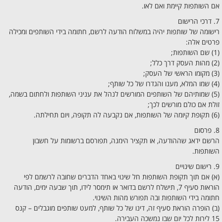
אם השותפות קיימת ואם לאו.
7. דרכי הרישום
רישומה של שותפות יהיה במשלוח הודעה לרשם, חתומה בידי השותפים ומכילה
פרטים אלה:
(1) שם השותפות;
(2) מהות העסק דרך כלל;
(3) מקומו הראשי של העסק;
(4) שמו המלא, מענו והגדרו של כל שותף;
(5) שמותיהם של השותפים המורשים לנהל את עניני השותפות ולחתום בשמה,
זולת אם כולם מורשים לכך;
(6) תקופת קיומה של השותפות, אם נקבעה לה תקופה, ויום תחילתה.
8. פרסום
הרשם ידאג שההודעה, או תקציר הימנה, תפורסם ברשומות על חשבון
השותפות.
9. רישום שינויים
(א) אם תוך תקופת השותפות חל שינוי באחד הדברים שחובה לרשמם לפי
הוראות סעיף 7, תישלח לרשם בדואר או תימסר לידו, תוך שבעה ימים, הודעה
חתומה בידי השותפות ובה תפורש מהות השינוי.
(ב) הופרה הוראת סעיף זה, דינו של כל שותף, למעט שותפים מוגבלים – קנס
15 לירות לכל יום שבו נמשכה העבירה.