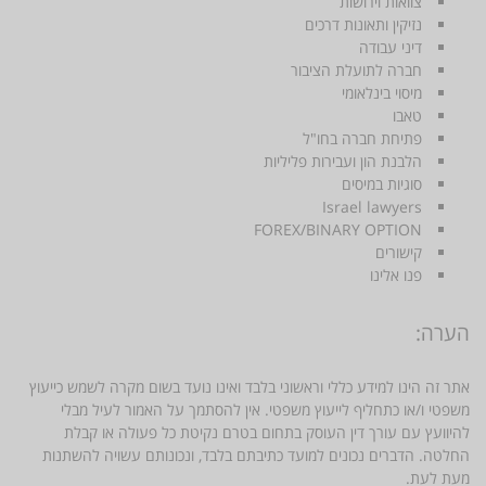
צוואות וירושות
נזיקין ותאונות דרכים
דיני עבודה
חברה לתועלת הציבור
מיסוי בינלאומי
טאבו
פתיחת חברה בחו"ל
הלבנת הון ועבירות פליליות
סוגיות במיסים
Israel lawyers
FOREX/BINARY OPTION
קישורים
פנו אלינו
הערה:
אתר זה הינו למידע כללי וראשוני בלבד ואינו נועד בשום מקרה לשמש כייעוץ
משפטי ו/או כתחליף לייעוץ משפטי. אין להסתמך על האמור לעיל מבלי
להיוועץ עם עורך דין העוסק בתחום בטרם נקיטת כל פעולה או קבלת
החלטה. הדברים נכונים למועד כתיבתם בלבד, ונכונותם עשויה להשתנות
מעת לעת.