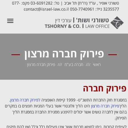
טשורני אופיר , עו"ד (רו"ח) תל אביב | טל: 03-6091282 פקס: 077-
3235577 נייד: 050-7740961 contact@israel-law.co.il
תפריט
פירוק חברה מרצון
ראשי
חברה בע"מ
פירוק חברה מרצון
פירוק חברה
במסגרת חוק החברות התשנ"ט- 1999 קיימת האופציה
לפירוק חברה מרצון
.
הליך
פירוק חברה מרצון
הינו הליך וולונטרי אשר בעלי המניות חפצים בו במקרים
בהם אין לחברה נושים אשר יכולים להיפגע מסגירת החברה במסגרת הליך
הפירוק.
לעיתים קרובות, ניתן למצוא חברות אשר אינן פעילות כלל וכלל (אין להם תיקים