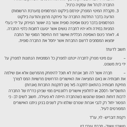
החברה לנהל את עסקיה כרגיל.
מקבלת המינוי המפרק יפרסם בילקוט הפרסומים (מערכת הרשומות)
הודעה בדבר החלטת החברה על פירוקה מרצון והודעה בילקוט
הפרסומים בדבר כינוס אסיפה סופית אשר בה יאושר הפירוק על ידי בעלי
המניות במידה ולא יהיו לחברה נושים אשר יטענו לחובות כלפי החברה.
לאחר כינוס האסיפה הכללית ואישור דוח החיסול הסופי של החבה
יומצאו המסמכים לרשם החברות אשר יחסל את החברה סופית.
חשוב לדעת!
– עם מינוי מפרק לחברה יינתנו למפרק כל הסמכויות הנתונות למפרק על
ידי בית משפט.
– חברה אשר לה חוב אגרות לא תוכל להימחק מהמרשם אלא אם שילמה
את חובותיה או באם המציאה את האישורים הדרושים מרשויות המס לצורך
מחיקת חובותיה בהתאם לתקנה 5א' (א) לתקנות החברות (אגרות)
התשס"אד-2001 או לחלופין אישורים רלוונטיים ממי שכיהן כרו"ח של החברה
לרבות דוחות האפס שהוגשו כשהחברה הייתה לא פעילה. חשוב לשים לב- כי
הפטור יחול רק לגבי אגרות שטרם שולמו ורק לשנים בגינן ניתנו האישורים
המפורטים לעיל.
רקפת דובריש- לוי, עו"ד
טשורני ושות'- חברת עורכי דין