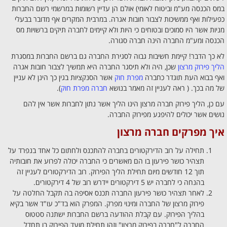
במס הכנסה מע"מ וביטוח לאומי) אולם הן עדיין רשומות במרשמי רשם החברות
כפעילות ואף ממשיכות לצבור חובות אגרה. במרבית המקרים אף מדובר בבעלי
מניות אשר היו סמוכים ובטוחים כי היות ולא קיימים לחברה תיקים ברשויות מס
הכנסה ומע"מ החברה הינה חברה סגורה.
לא כך הדבר! קיימת חשיבות גבוה לסגירת החברה גם ברשם החברות במסגרת
הליך פירוק מרצון
שכן, היה ולא תיסגר החברה היא תמשיך לצבור חובות אגרה
ואף בבוא העת תוגדר כחברה
מפרת חוק
אשר הסנקציות בגין כך הינן לא עניין
של מה בכך. ( ראה לעניין זה מאמר בנושא
חברה מפרת חוק
).
עם כן, הליך פירוק חברה מרצון הינו הליך אשר נתון לחברות אשר אין להם
נושים אשר יכולים להיפגע מפירוק החברה.
איך מפרקים חברה מרצון
תחילה על רוב הדירקטורים בחברה להתכנס ולחתום כל אחד בנפרד על
תצהיר כושר פירעון בו הם מאשרים כי החברה יכולה לפרוע את חובותיה
תוך 12 חודשים מיום תחילת הליך הפירוק. רוב הדירקטורים לעניין זה
בהנחה כי לחברה יש 5 דירקטורים יידרש רוב של 4 דירקטורים.
לאחר תצהיר כושר פירעון החברה תכנס אסיפה בה תקבל החלטה על
פירוק מרצון של החברה ומינוי מפרק. המפרק הוא בד"כ עו"ד אשר בקיא
בהליך הפירוק. עם קבלת ההודעה ברשם החברות ישתנה סטטוס
החברה ל"חברה בפירוק מרצון" וזהו תחילת מועד הפירוק בו תחדל