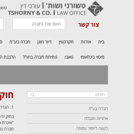
טשורני או
צור קשר
בית
אודות
מקרקעין
דיור מוגן
חברה בע"מ
סי
מיסוי בינלאומי
טאבו
פתיחת חברה בחו"ל
הלבנת הון
חוק
1. הגדרות
חברה בע"מ
בחוק זה:
אחריות מוגבלת
"איגרת ח
בקשה לייסוד עמותה
חברה במ