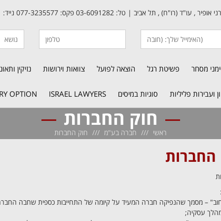
פיר , עו"ד (רו"ח) , תל אביב | טל: 03-6091282 פקס: 077-3235577 נייד: 050-7740961
מני מסחר
פשיטת רגל
הוצאה לפועל
צוואות וירושות
נזיקין ותאו
 ועבירות פליליות
סוגיות במיסים
ISRAEL LAWYERS
RY OPTION
חוק החברות
ראשי
חברה בע"מ
חוק החברות
 החברות
וב" – מסמך שהנפיקה חברה המעיד על קיומה של התחייבות כספית שחבה החברה, 
הלך עסקיה;