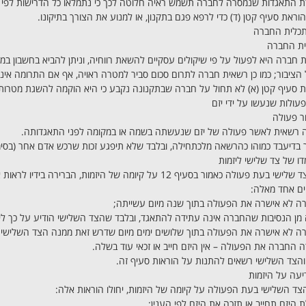
ת התאגדות שנמסרה לחברה תשמש ראיה חלוטה לכך כי נתמלאו כל הדרישות לפי חוק
בהוראת סעיף קטן (ד) כדי לרפא פגם בתקנון, או למנוע את הצורך בתיקונו.
 תכלית החברה
ת חברה היא לפעול על פי שיקולים עסקיים להשאת רווחיה, וניתן להביא בחשבון במס
 הציבור; כמו כן רשאית חברה לתרום סכום סביר למטרה ראויה, אף אם התרומה אינ
ת סעיף קטן (א) לא תחול על חברה שבתקנונה נקבע כי היא הוקמה להשגת מטרות צי
 פעולות שנעשו על ידי יזם
ה רשאית לאשר פעולה של יזם שנעשתה בשמה או במקומה לפני התאגדותה.
ר בדיעבד כמוהו כהרשאה מלכתחילה, ובלבד שלא תיפגע זכות שרכש אדם אחר (בסימן
(א) ידע צד שלישי בעת פעולה כאמור בסעיף 12 על קיומה של הי
ים אחד מאלה:
ה החברה את הפעולה – אין היזם חייב או זכאי עוד בשלה.
 והצד השלישי רשאים להתנות על הוראות סעיף זה.
צד השלישי בעת הפעולה על קיומה של היזמות, יחולו הוראות אלה: