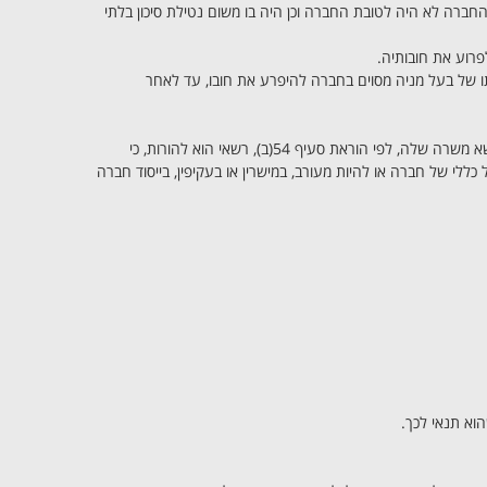
קי החברה לא היה לטובת החברה וכן היה בו משום נטילת סיכון בלתי
רוע את חובותיה.
תו של בעל מניה מסוים בחברה להיפרע את חובו, עד לאחר
הורה בית משפט כי יש ליחס חובות של חברה לבעל מניה בה, לפי הוראת סעיף 6(ג), או לנושא משרה שלה, לפי הוראת סעיף 54(ב), רשאי הוא להורות, כי
לי של חברה או להיות מעורב, במישרין או בעקיפין, בייסוד חברה
וא תנאי לכך.