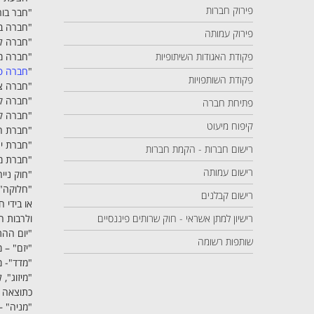
פירוק חברות
"חבר בורסה
"חברה בת
פירוק עמותה
"חברה לר
פקודת האגודות השיתופיות
"חברה מ
"
חברה פ
פקודת השותפויות
"חברה צי
"חברה קו
פתיחת חברה
"חברה קש
קיפוח מיעוט
"חברת חו
"חברת יע
רישום חברות - הקמת חברות
"חברת מ
רישום עמותה
"חוק נייר
"חלוקה" –
רישום קבלנים
או בידי 
רישיון למתן אשראי - חוק שרותים פיננסיים
ולרבות ה
"יום הה
שותפות רשומה
"יזם" –
"מדד"- 
"מיזוג",
כתוצאה מ
"מניה" –