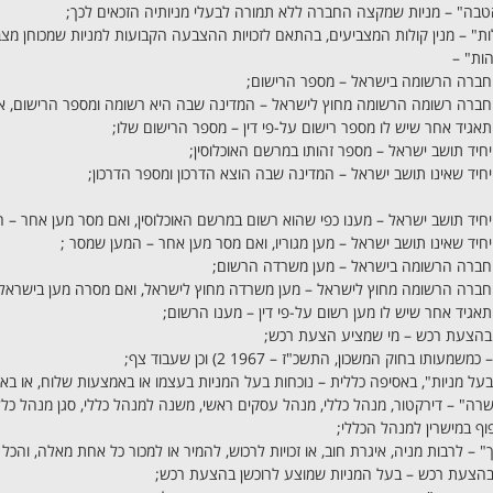
טבה" – מניות שמקצה החברה ללא תמורה לבעלי מניותיה הזכאים לכך;
לות" – מנין קולות המצביעים, בהתאם לזכויות ההצבעה הקבועות למניות שמכוחן מ
ות" –
 בהצעת רכש – מי שמציע הצעת רכש;
שמעותו בחוק המשכון, התשכ"ז – 1967 2) וכן שעבוד צף;
בעל מניות", באסיפה כללית – נוכחות בעל המניות בעצמו או באמצעות שלוח, או באמ
רה" – דירקטור, מנהל כללי, מנהל עסקים ראשי, משנה למנהל כללי, סגן מנהל כלל
ף במישרין למנהל הכללי;
" – לרבות מניה, איגרת חוב, או זכויות לרכוש, להמיר או למכור כל אחת מאלה, והכל ב
בהצעת רכש – בעל המניות שמוצע לרוכשן בהצעת רכש;