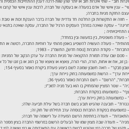
גרות חוב" – שתי איגרות חוב או יותר שהן שוות-דרגה לענין ההתחייבות הכספית ו
שי" – ענין אישי של אדם בפעולה או בעסקה של חברה, לרבות ענין אישי של קרובו וש
עצם החזקת מניות בחברה;
 חוזה או התקשרות וכן החלטה חד צדדית של חברה בדבר הענקת זכות או טובת 
ריגה" – עסקה שאינה במהלך העסקים הרגיל של החברה, עסקה שאינה בתנאי שוק
התחייבויותיה ;
– פעולה משפטית, בין במעשה ובין במחדל;
הותית" – פעולה העשויה להשפיע באופן מהותי על רווחיות החברה, רכושה או התחי
חברות" – פקודת החברות [נוסח חדש], התשמ"ג – 1983;
– סכום שבו עולה תמורת ההקצאה של מניות החברה על ערכן הנקוב של המניות:
 בן זוג, אח או אחות, הורה, הורי הורה, צאצא או צאצא של בן הזוג או בן זוגו של כל
בון מבקר" – רואה חשבון שמונה לשם ביצוע פעולת ביקורת כאמור בסעיף 154;
ירות ערך" – הרשות כמשמעותה בחוק ניירות ערך;
רות", "הרשם" – רשם החברות כאמור בסעיף 36;
ה" – שטר המציין שהמחזיק בו הוא בעל מניה למוכ"ז;
צף" – כמשמעותו בפקודת החברות;
– כמשמעותה בחוק ניירות ערך;
נגזרת" – תובענה שהגיש תובע בשם חברה בשל עילת תביעה שלה;
– כמשמעותו בפקודת החברות כנוסחה ערב תחילתו של חוק זה;
התאגדות" – תעודה בחתימת הרשם המעידה על רישומה של חברה;
ניה" – תעודה שבה מצוין שמו של הבעלים הרשום במרשמי החברה בציון מספר המ
– תקנון של חברה כפי שהוגש לרשם בראשונה עם התאגדותה או כפי ששונה לפי דין