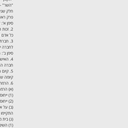
"השר" –
חלק שני:
פרק ראש
סימן א':
2. זכות ההתאגדות
כל אדם ר
3. חברת אדם אחד
לחברה יכ
סימן ב':
4. האישיות המשפטית של החברה
חברה הינ
5. קיום חברה
קיומה ש
6. הרמת מסך
(א) הרמ
(1) ייחוס זכויות וחובות של
(2) ייחוס תכונות, זכויות וחובות של בעל מניה לחברה.
התקיימו 
(ג) בית 
(1) השימוש באישיותה המשפטית הנפרדת של החברה נועד לסכל כווונתו של כל דין או להונות או לקפח אדם;