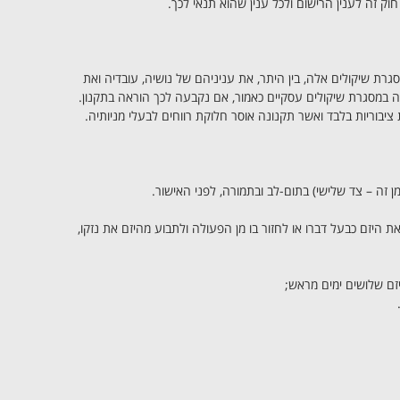
 זה לענין הרישום ולכל ענין שהוא תנאי לכך.
גרת שיקולים אלה, בין היתר, את עניניהם של נושיה, עובדיה ואת
ה במסגרת שיקולים עסקיים כאמור, אם נקבעה לכך הוראה בתקנון.
בוריות בלבד ואשר תקנונה אוסר חלוקת רווחים לבעלי מניותיה.
 זה – צד שלישי) בתום-לב ובתמורה, לפני האישור.
זמות, הברירה בידיו לראות את היזם כבעל דברו או לחזור בו מן הפעולה ולתבוע מהיזם את נזקו,