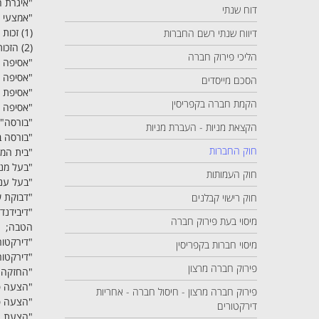
"איגרת ח
דוח שנתי
"אמצעי 
(1) זכות ההצבעה באסיפה כללית של חברה:
דיווח שנתי רשם החברות
(2) הזכות למנות דירקטור של חברה;
הליכי פירוק חברה
"אסיפה כ
"אסיפה מ
הסכם מייסדים
"אסיפת ס
הקמת חברה בקפריסין
"אסיפה ש
"בורסה" 
הקצאת מניות - העברת מניות
"בורסה ב
חוק החברות
"בית המ
"בעל מני
חוק העמותות
"בעל עני
"דבוקת ש
חוק רישוי קבלנים
"דיבידנד
מיסוי בעת פירוק חברה
הטבה;
"דירקטור
מיסוי חברות בקפריסין
"דירקטור
פירוק חברה מרצון
"החזקה" 
"הצעה פר
פירוק חברה מרצון - חיסול חברה - אחריות
"הצעה פר
דירקטורים
"הצעת רכ