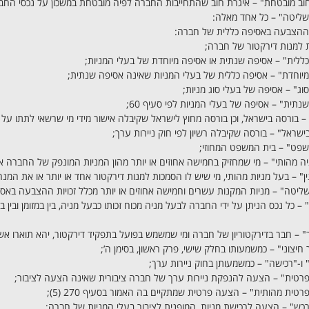
וב מובטחת" – איגרת חוב שהתחייבות החברה לפיה מובטחת במשכון על נכסי החבר
שליטה" – כל אחד מאלה:
ללית" – אסיפה שנתית או אסיפה מיוחדת של בעלי המניות;
יוחדת" – אסיפה כללית של בעלי המניות שאינה אסיפה שנתית;
וג" – אסיפה של בעלי סוג מניות;
נתית" – אסיפה של בעלי המניות לפי סעיף 60;
– בורסה בישראל, וכן בורסה מחוץ לישראל שקיבלה אישור מידי מי שרשאי לתתו על 
ישראל" – בורסה שקיבלה רשיון לפי חוק ניירות ערך;
שפט" – בית המשפט המחוזי;
ה מהותי" – מי שמחזיק בחמישה אחוזים או יותר מהון המניות המונפק של החברה א
ן" – בעל מניות מהותי, מי שיש לו הסמכות למנות דירקטור אחד או יותר או את המנה
ליטה" – מניות המקנות עשרים וחמישה אחוזים או יותר מכלל זכויות ההצבעה באס
" – כל נכס הניתן על ידי החברה לבעל מניה מכוח זכותו כבעל מניה, בין במזומן וב
" – חבר בדירקטוריון של חברה ומי שמשמש בפועל בתפקיד דירקטור, יהא תוארו אש
 חיצוני" – כמשמעותו בחלק שישי, פרק ראשון, בסימן ה’;
ו-"רכישה" – כמשמעותן בחוק ניירות ערך;
טית" – הצעה להנפקת ניירות ערך של חברה ציבורית שאינה הצעה לציבור;
טית מהותית" – הצעה פרטית שמתקיים בה האמור בסעיף 270 (5);
ש" – הצעה לרכישת מניות, המופנית לציבור בעלי המניות של חברה;