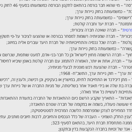
" – מי שהוא חבר בורסה בהתאם לתקנון הבורסה כמשמעותו בסעיף 46 לחוק ניירות ערך;
" – כמשמעותה בחוק ניירות ערך;
ישומים" – כמשמעותה בחוק ניירות ערך;
תמזגת" – חברת יעד וחברה קולטת;
רטית
" – חברה שאינה חברה ציבורית;
בורית" – חברה שמניותיה רשומות למסחר בבורסה או שהוצעו לציבור על-פי תשקיף כ
לטת" – חברה שכל נכסיה והתחייבויותיה של חברת היעד עוברים אליה במיזוג;
ורה" – כמשמעותה בחוק ניירות ערך;
ץ" – חברה הרשומה מחוץ לישראל וכן כל חבר-בני-אדם, למעט שותפות, שנרשם א
ד" – חברה, אחת או יותר, האמורה להתמזג עם חברה קולטת באופן שיביא לחיסו
טרה" – חברה שהצעת רכש מופנית לבעלי מניותיה;
ות ערך" – חוק ניירות ערך, התשכ"ח- 1968;
 מתן דיבידנד או התחייבות לתיתו, במישרין או בעקיפין, וכן רכישה; ולענין זה, "רכיש
חברה בת שלה או בידי תאגיד אחר בשליטתה, של מניות החברה או של ניירות ערך 
תחייבות לעשיית כל אחד מאלה;
תאגדות" – התאריך שקבע הרשם כיום ההתאגדות של החברה בתעודת ההתאגדות;
 מי שעושה פעולה, בשמה או במקומה של חברה שטרם התאגדה;
מדד המחירים לצרכן שמפרסמת הלשכה המרכזית לסטטיסטיקה;
 לענין החלק השמיני – העברה של כלל הנכסים והחיובים, לרבות חיובים מותנים, עתי
מנה מתחסלת חברת היעד, בהתאם לסעיף 323;
 אגד של זכויות בחברה הנקבעות בדין ובתקנון;