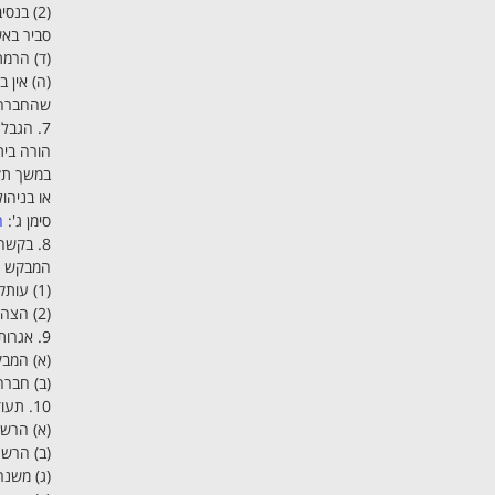
(2) בנ
סביר באש
(ד) הרמת
(ה) אין 
שהחברה פ
7. הגבלת עיסוקים
במשך תקו
או בניהול
סימן ג':
ה
8. בקשה לרישום
המבקש ל
(1) עותק של התקנון;
(2) הצהרה של הדירקטורים הראשונים על נכונותם לכהן כדירקטורים, כפי שקבע השר.
9. אגרות
(א) המב
(ב) חבר
10. תעודת התאגדות
(א) הרשם
(ב) הרשם יתן ל
(ג) משנ