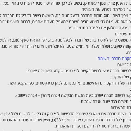
סיבות הענין צודק ונכון לעשות כן, בשים לב לכך שהיה יסוד סביר להניח כי ניהול עס
ר ליכולתה לפרוע את חובותיה.
 מסך לשם ייחוס חובות החברה לבעל מניה בה, תיעשה בשים לב ליכולת החברה לפ
בהוראת סעיף זה כדי למנוע מבית משפט להעניק סעדים אחרים, לרבות השעיית זכו
רעה במלואן את כל יתר התחייבויותיה.
פה שיקבע ושלא תעלה על חמש שנים, לא יוכל אותו אדם להיות דירקטור או מנהל כל
ה.
קמת חברה ורישומה
רשום חברה יגיש לרשם בקשה לפי טופס שקבע השר ולה יצורפו:
קש לרשום חברה ישלם בעת הגשת הבקשה אגרה (להלן – אגרת רישום).
ה תשלם בכל שנה אגרה שנתית.
 ירשום חברה אם מצא כי קוימו כל הדרישות לפי חוק זה בקשר לרישום ולכל ענין שה
כל חברה מספר רישום, כאמור בסעיף 38(ג), ויציין אותו בתעודת ההתאגדות.
רשמה חברה, ימסור לה הרשם תעודת התאגדות.