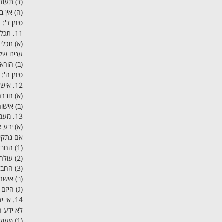
(ד) תעוד
(ה) אין 
סימן ד':
11. תכלית החברה
(א) תכלי
ענינו של
(ב) הורא
סימן ה':
12. אישור פעולה
(א) חבר
(ב) אישו
13. מעמדו של צד שלישי ליזמות
אם נתקי
(1) החברה לא אישרה את הפעולה בתוך שנה מיום עשייתה;
(2) עולה מן הנסיבות שהחברה אינה עתידה להתאגד, ובלבד שהצד השלישי הודיע על כך ליזם שלושים ימים מראש;
(3) החברה לא אישרה את הפעולה בתוך שלושים ימים מיום שדרש זאת ממנה הצד השלישי.
(ב) אישר
(ג) היזם
14. אי ידיעה על היזמות
לא ידע ה
(1) פעולת היזם תחייב או תזכה את היזם לפי הענין;