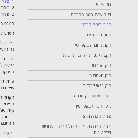
1.
פירוק 
דוח שנתי
2. פירוק על ידי בית משפט;
3. פירוק בפיקוח בית משפט
דיווח שנתי רשם החברות
הכונס הר
הליכי פירוק חברה
הסמכות 
הסכם מייסדים
בקשה לפ
הקמת חברה בקפריסין
גם היוע
הקצאת מניות - העברת מניות
סמכות ב
חוק החברות
בקשה לפי
הפסקה בנ
חוק העמותות
עותק מבק
חוק רישוי קבלנים
שאיננו 
מיסוי בעת פירוק חברה
תקנות החברות (
הפירוק. 
מיסוי חברות בקפריסין
קיומו של
פירוק חברה מרצון
כוונתו ל
ההתנגדות
פירוק חברה מרצון - חיסול חברה - אחריות
דירקטורים
בעקבות ה