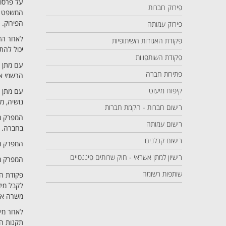
על פרסום
פירוק חברות
המשפט ת
הפירוק.
פירוק עמותה
לאחר הדי
פקודת האגודות השיתופיות
יכול להת
פקודת השותפויות
עם מתן צ
פתיחת חברה
הרשמי אס
קיפוח מיעוט
עם מתן צ
נושיה, מ
רישום חברות - הקמת חברות
המפרק מו
רישום עמותה
בחברה.
רישום קבלנים
המפרק מר
רישיון למתן אשראי - חוק שרותים פיננסיים
המפרק מו
שותפות רשומה
פקודת הח
לקבל מיד
משרה או 
לאחר מי
תקנות הפ