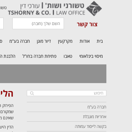
טשורני או
צור קשר
בית
אודות
מקרקעין
דיור מוגן
חברה בע"מ
סי
מיסוי בינלאומי
טאבו
פתיחת חברה בחו"ל
הלבנת הון
הליכ
הפירוק ה
חברה בע"מ
שמקורם ב
אחריות מוגבלת
שאינם מא
בקשה לייסוד עמותה
הדין היש