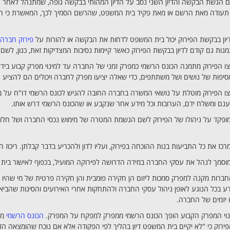
 הגשת הבקשה והדיון השני נסב על הדיון המהותי בבקשה גופה, שמתנהל לאחר ה
עודה מאת הרשם או מאת פקיד בית המשפט, שהרשם הסמיך לכך, המאשרת כי המ
ון בבקשת הפירוק יכול בית המשפט לדחות את הבקשה או להורות על
פירוק חברה
מנות גם קודם לדיון בבקשת הפירוק כאשר קיימות נסיבות המצדיקות זאת, כגון, ל
ו הפירוק מתמנה הכונס הרשמי כמפרק זמני של החברה עד למינוי מפרק קבוע בי
יפות של נושים ושל משתתפים, כדי שאלה יציעו מפרק לחברה ויכולים הם להציע 
ו הפירוק מוטלת על נושאי המשרה בחברה החובה להגיש לכונס הרשמי דו"ח על מצב 
ענם ומשלח ידם, הערובות וכל מידע אחר שנקבע או שהכונס הרשמי דרש אותו.
פקד על ניהולו של הפירוק לשם הגשמת המטרה של מימוש נכסי החברה ושל חלוקת פ
כז את כל התביעות בנות ההוכחה בפירוק, ועליו לדון ולהכריע בדבר קבלתן. ריכוז ה
סמך לנהל את עסקי החברה במידה הדרושה לפירוקה המועיל, בכפוף לאישור בית 
ברות מקנה למפרק סמכות ליזום הן חקירה פומבית והן חקירה פרטית של מי שהיו 
ע בכל הנוגע לאופן ניהול עסקי החברה ולהתחקות אחרי האירועים והסיגות שהביאו
יזמים של החברה.
נוי המפרק הקבוע הופך הכונס הרשמי ממפרק למפקח על המפרק.
הכונס הרשמי
מש
ירוק כי "לא יקיים בית המשפט דיון בהליך לפי הפקודה אלא אם נוכח שהומצאה הז