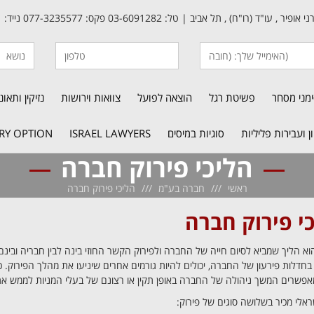
פיר , עו"ד (רו"ח) , תל אביב | טל: 03-6091282 פקס: 077-3235577 נייד: 050-7740961
מני מסחר
פשיטת רגל
הוצאה לפועל
צוואות וירושות
נזיקין ותאו
 ועבירות פליליות
סוגיות במיסים
ISRAEL LAWYERS
RY OPTION
הליכי פירוק חברה
ראשי
חברה בע"מ
הליכי פירוק חברה
י פירוק חברה
וא הליך שמביא לסיום חייה של החברה ולפירוק הקשר החוזי בינה לבין חבריה ובינ
חדלות פירעון של החברה, יכולים להיות גורמים אחרים שיניעו את מהלך הפירוק. כך
פשרים המשך ניהולה של החברה באופן תקין או רצונם של בעלי המניות לממש א
ראלי מכיר בשלושה סוגים של פירוק: