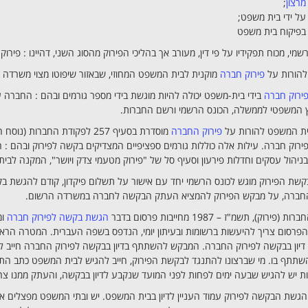
מרצון
;
שמי, מכוח תפקידיו על פי דין, מעורב אך בהליכי הפירוק מהסוג השני, דהיינו : פירו
להורות על
פירוק חברה
מוקנית לבית המשפט המחוזי, שבאזור שיפוטו מצוי משרדה
ירוק חברה
בידי בית-משפט יכולה להיות מוגשת בידי מספר גורמים ובהם : החבר
ץ המשפטי לממשלה, הכונס הרשמי ורשם החברות.
ית המשפט להורות על
פירוק החברה
רוק חברה. עילות אלה כוללות גורמים ספציפיים המצדיקים בקשה לפירוק ובהם :
יהול עסקים וחדלות פירעון וסעיף סל של "פירוק מטעמי צדק ויושר", המקנה לבי
שת הפירוק מוגש לכונס הרשמי יחד עם אישור על תשלום פיקדון, קודם להגשת ב
החברה, על מבקש הפירוק להמציא העתק הבקשה לחברה במשרדה הרשום.
פירוק), תשמ"ז – 1987 מחייבות פרסום בדבר
הגשת בקשה לפירוק חברה
ומ
הפרסום צריך להיעשות ברשומות ובעיתון יומי, הנדפס בשפה העברית. המטרה הראש
 דיון בבקשה לפירוק החברה. המבקש להשתתף בדיון בבקשה לפירוק החברה חייב ל
השתתף בו. מי שברצונו להתנגד לבקשת הפירוק, חייב להגיש לבית המשפט כתב התנ
 יש להגיש שבעה ימים לפחות לפני המועד שנקבע לדיון בבקשה, והעתק ממנו צר
גשת הבקשה לפירוק עמוד העניין לדיון בבית המשפט. יש ובתי המשפט מפצלים את