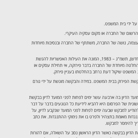
ק על ידי בית המשפט.
 הרשום של החברה או מקום עסקיה העיקרי.
ה עצמה, נושה של החברה, משתתף של החברה ובנסיבות מיוחדות
מוסדרת בסעיף 257 לפקודת החברות (נוסח חדש), תשמ"ג – 1983, המונה את העילות האפשריות להגשת
 החלטה מיוחדת של החברה בדבר פירוקה, אי תחילת עסקים או
ת המשפט שיקול דעת נרחב בהחלטתו בעניין פירוק.
קשת הפירוק בבית המשפט. במידה והבקשה מוגשת על ידי גורם
ועד הדיון בה ארבעה עשר ימים לפחות לפני המועד לדיון בבקשת
ונית של הפרסום היא להביא לידיעת כל הנוגעים בדבר על דבר
הודיע למבקש שבעה ימים לפחות לפני המועד שנקבע לדיון, על
גדות מאומת בתצהיר ולפרט בו את נימוקי ההתנגדות. את כתב
יך להימסר למבקש.
 הדיון בבקשה כאשר הדיון הראשון נסב על השאלה, אם להורות