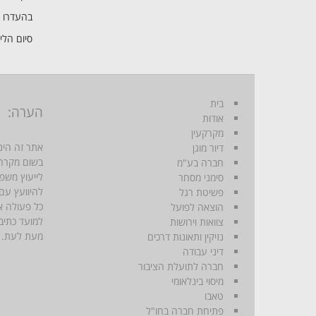
בהעדרו 
סיום הלי
בית
הערה:
אודות
מקרקעין
אתר זה הינו
דיור מוגן
בשום מקרה 
חברה בע"מ
לייעוץ משפ
סימני מסחר
להיוועץ עם
פשיטת רגל
כל פעולה א
הוצאה לפועל
למועד כתיב
צוואות וירושות
מעת לעת.
נזיקין ותאונות דרכים
דיני עבודה
חברה לתועלת הציבור
מיסוי בינלאומי
טאבו
פתיחת חברה בחו"ל