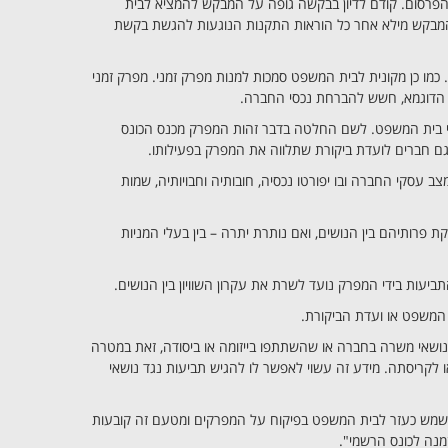
פרסום. קודם לדיון בבקשה גופה על המבקש להמציא לבית
בקש מילא אחר כל הוראות התקנות הנוגעות להגשת בקשת
. כמו כן מקונית לבית המשפט סמכות למנות מפרק זמני. מפרק זמני
שם הדוגמא, חשש להברחת נכסי החברה.
די בית המשפט. לשם החלטה בדבר זהות המפרק מכנס הכונס
גם חברים לועדת ביקורת שתלווה את המפרק בפעילותו.
עסקי החברה ובו יפורטו נכסיה, חובותיה וחבויותיה, שמות
רותיהם בין הנושים, ואם נותרת יתרה – בין בעלי המניות
תביעות בידי המפרק נועד לשרת את עקרון השוויון בין הנושים.
המשפט או ועדת הביקורת.
נושאי משרה בחברה או שהשתתפו בייזומה או ביסודה, זאת במטרה
 לקריסתה. מידע זה עשוי לאפשר לו להגיש תביעות נגד נושאי
מש כעזר לבית המשפט בפיקוח על המפרקים ומטעם זה קובעות
מנה לכונס הרשמי".