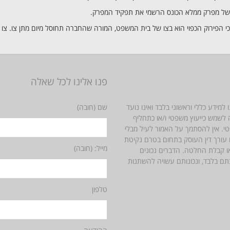
של מפרק ממלא הכונס הרשמי את תפקיד המפרק.
כי הפירוק הכפוי הוא בצו של בית המשפט, המורה שהחברה תחוסל מיום מתן צו. צו 
פנו אלינו לכל שאלה
 למידע כללי וראשוני בלבד ואינו נועד
שם (חובה)
לשמש כייעוץ משפטי ו/או כתחליף
טי. אין להסתמך על האמור לעיל מבלי
 עורך דין העוסק בתחום בטרם נקיטת
מייל: (חובה)
ו קבלת החלטה. הדברים נכונים
תם בלבד, ונכונותם עשויה להשתנות
טלפון