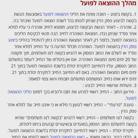
מהלך ההוצאה לפועל
1. בקשת ביצוע – הזוכה פותח את הליכי
ההוצאה לפועל
באמצעות הגשת
בקשה לביצוע פסק הדין שניתן לזכותו בכל לשכת הוצאה לפועל שיבחר בה.
2. אזהרה – לאחר הגשת הבקשה לביצוע, תומצא לחייב אזהרה כי עליו למלא
אחר פס"ד שניתן נגדו. המצאת האזהרה לחייב הנה תנאי לנקיטת הליכים
בהוצאה לפועל, כלומר רק לאחר המצאת האזהרה ניתן להתחיל בהליכי
ביצוע
פסק הדין
בהוצאה לפועל. האזהרה תכלול הודעה כי על החייב למלא אחר
פס"ד או לשלם את החוב הפסוק או להגיש בקשה לצו תשלומים, תוך תקופה
של 20 ימים מיום המצאת האזהרה. אם אין ביכולתו של החייב לעמוד בתשלום
החוב הפסוק, עליו להתייצב לחקירת יכולת בלשכת ההוצאה לפועל בתוך 21
ימים מיום המצאת האזהרה. באם לא התייצב החייב לחקירת יכולת בתוך 21
ימים יראו אותו כחייב המשתמט מתשלום חובותיו והוא צפוי למאסר.
3. פעולות שרשאי החייב לבצע :
· פירעון החוב – החייב רשאי לפרוע את חובו ולהביא בכך לסיום
הליכי ההוצאה
לפועל
.
· טענת "פרעתי" – החייב רשאי לטעון כי מילא או כי איננו חייב עוד למלא אחר
פסק הדין .
· בקשה לצו תשלומים – החייב רשאי להגיש "בקשה לצו תשלומים" שהיא
בקשה לתשלום החוב הפסוק במועדים ובשיעורים קבועים ביחס ליכולתו.
· חקירת יכולת – החייב רשאי להתייצב לחקירת יכולת בלשכת ההוצאה לפועל.
4. הליכי בירור, הבאה ומאסר –
ראש ההוצאה לפועל
רשאי להזמין את החייב