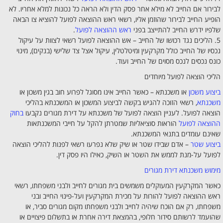
לבירור אם החייב לא מילא אחר פסק הדין ולא הראה כל נכונות למלא אחריו. לא
הופיע החייב לבירור שהוזמן אליו, רשאי ראש ההוצאה לפועל להוציא צו הבאה
שלפיו ידרש החייב להתייצב בפני
ראש ההוצאה לפועל
.
5. הליכים נגד רכושו של החייב – אש ההוצאה לפועל רשאי לצוות על עיקול
נכסיו של החייב כולל מקרקעין ומיטלטלין, עיקול אצל צד שלישי (בנקים), מינוי
כונס נכסים לנכס מסוים של החייב ועוד.
הליכי הוצאה לפועל מיוחדים
ביצוע משכון
או משכנתא – כאשר החייב אינו מסוגל לפרוע חוב בגין משכון או
משכנתא
, רשאי הזוכה להגיש בקשה לביצוע המשכון או המשכנתא בהליכי
הוצאה לפועל. לעניין הוצאה לפועל של משכנתא על דירת מגורים נקבעו
בחוק
ההוצאה לפועל
הוראות סוציאליות שמטרתן להקל על חייבי המשכנתאות
שאינם עומדים בתנאי המשכנתא.
ביצוע שטר
– אדם שבידו שטר או שיק שלא נפרעו רשאי לפנות להליכי הוצאה
לפועל על-מנת לממש את השטר או השיק, כאילו היו פסק דין.
מימוש משכנתא דירת מגורים
כאשר המקרקעין המעוקלים משמשים בית מגורים לחייב ולבני משפחתו, רשאי
ראש ההוצאה לפועל להורות על מכירת המקרקעין ועל-פינוי החייב ובני
משפחתו, רק אם הוכח שיהיה לחייב ולבני משפחתו מקום מגורים סביר, או
שהועמד לרשותם סידור חלופי, בהמצאת דירה אחרת או בתשלום פיצויים או