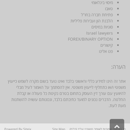
מיסוי בינלאומי
טאבו
פתיחת חברה בחו"ל
הלבנת הון ועבירות פליליות
סוגיות במיסים
Israel lawyers
FOREX/BINARY OPTION
קישורים
פנו אלינו
הערה:
אתר זה הינו למידע כללי וראשוני בלבד ואינו נועד בשום מקרה לשמש כייעוץ
משפטי ו/או כתחליף לייעוץ משפטי. אין להסתמך על האמור לעיל מבלי
להיוועץ עם עורך דין העוסק בתחום בטרם נקיטת כל פעולה או קבלת
החלטה. הדברים נכונים למועד כתיבתם בלבד, ונכונותם עשויה להשתנות
מעת לעת.
גלילה
כל הזכויות שמורות לאופיר טשורני עו"ד (רו"ח)
Site Map
Siteix
Powered By