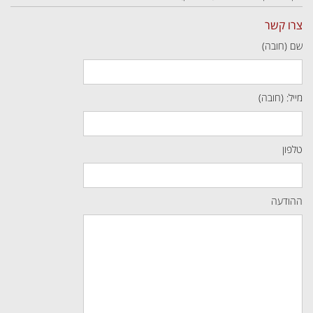
צרו קשר
שם (חובה)
מייל: (חובה)
טלפון
ההודעה