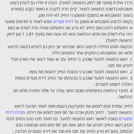
בדרך אחרת (סעיף 38 לחוק ההוצאה לפועל). הגנה זו חלה גם לעניין ביצוע
משכנתא בלשכת ההוצאה לפועל. קיים חריג להגנה זו כאשר נקבע במפורש
בשטר המשכנתא או בהסכם המשכון כי החייב לא יהיה מוגן.
בקשה לביצוע משכנתא או משכון על
דירת מגורים
תוגש לאחר 6 חודשים ממועד
אי התשלום דהינו באם החייב לא פרע את התשלום שהיה עליו לשלם או באם
היה עליו לשלם את מלוא ההלוואה והוא לא עשה זאת (סעיף 81 ב 1 (א) לחוק
ההוצאה לפועל).
הבקשה תוגש תחילה לביצוע החוב שבפיגור אך ניתן גם להגיש בקשה לביצוע
מלוא חוב המשכנתא בהתקיים אחד התנאים הללו:
1. ראש ההוצאה לפועל שוכנע, כי החייב עזב או עומד לעזוב את הארץ מבלי
לפרוע את חובו.
2. ראש ההוצאה לפועל שוכנע כי בכוונת החייב להונות את נושיו.
3. ראש ההוצאה לפועל שוכנע כי בבעלותו של החייב דירת מגורים נוספת
היכולה לשמש למגורים.
4. מדובר בהלוואה בתשלומים וסכום החוב עולה על 10% מיתרת מלוא חוב
ההלוואה.
לחייב עומדת זכותו לממש את המקרקעין בעצמו וזאת לאחר הודעה לראש
ההוצאה לפועל . לחייב תינתן ארכה של 90 ימים לממש את דירתו.
מכירת דירת
המגורים
כפופה לאישור ראש ההוצאה לפועל. גם לאחר מינוי כונס נכסים לנכס
הנדון רשאי החייב לפרוע את החוב וזאת תוך 90 ימים מיום שנתמנה כונס
הנכסים. באם לא פרע החייב את חובו ולא מכר את דירת המגורים הנדונה ,